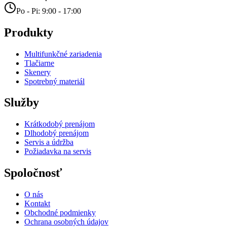
Po - Pi: 9:00 - 17:00
Produkty
Multifunkčné zariadenia
Tlačiarne
Skenery
Spotrebný materiál
Služby
Krátkodobý prenájom
Dlhodobý prenájom
Servis a údržba
Požiadavka na servis
Spoločnosť
O nás
Kontakt
Obchodné podmienky
Ochrana osobných údajov