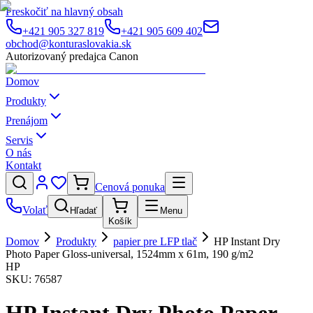
Preskočiť na hlavný obsah
+421 905 327 819
+421 905 609 402
obchod@konturaslovakia.sk
Autorizovaný predajca Canon
Domov
Produkty
Prenájom
Servis
O nás
Kontakt
Cenová ponuka
Volať
Hľadať
Menu
Košík
Domov
Produkty
papier pre LFP tlač
HP Instant Dry
Photo Paper Gloss-universal, 1524mm x 61m, 190 g/m2
HP
SKU:
76587