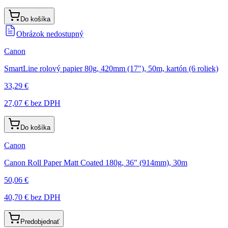
Do košíka
Obrázok nedostupný
Canon
SmartLine rolový papier 80g, 420mm (17"), 50m, kartón (6 roliek)
33,29 €
27,07 €
bez DPH
Do košíka
Canon
Canon Roll Paper Matt Coated 180g, 36" (914mm), 30m
50,06 €
40,70 €
bez DPH
Predobjednať