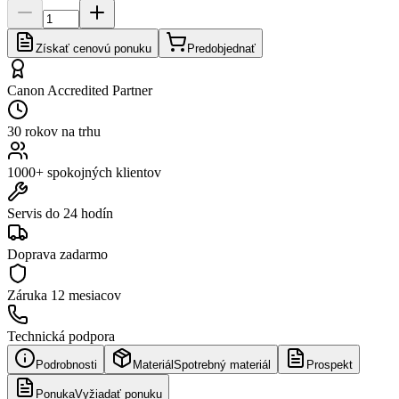
Získať cenovú ponuku
Predobjednať
Canon Accredited Partner
30 rokov na trhu
1000+ spokojných klientov
Servis do 24 hodín
Doprava zadarmo
Záruka
12 mesiacov
Technická podpora
Podrobnosti
Materiál
Spotrebný materiál
Prospekt
Ponuka
Vyžiadať ponuku