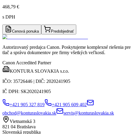
468,79 €
s DPH
Cenová ponuka
Predobjednať
Autorizovaný predajca Canon
. Poskytujeme komplexné riešenia pre
tlač a správu dokumentov pre firmy všetkých veľkostí.
Canon Accredited Partner
KONTURA SLOVAKIA s.r.o.
IČO:
35726446
| DIČ:
2020241905
IČ DPH:
SK2020241905
+421 905 327 819
+421 905 609 402
obchod@konturaslovakia.sk
servis@konturaslovakia.sk
Vietnamská 3
821 04
Bratislava
Slovenská republika