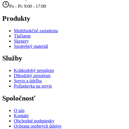
Po - Pi: 9:00 - 17:00
Produkty
Multifunkčné zariadenia
Tlačiarne
Skenery
Spotrebný materiál
Služby
Krátkodobý prenájom
Dlhodobý prenájom
Servis a údržba
Požiadavka na servis
Spoločnosť
O nás
Kontakt
Obchodné podmienky
Ochrana osobných údajov