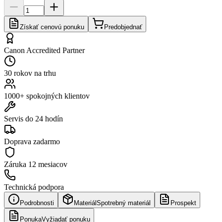
Získať cenovú ponuku
Predobjednať
Canon Accredited Partner
30 rokov na trhu
1000+ spokojných klientov
Servis do 24 hodín
Doprava zadarmo
Záruka
12 mesiacov
Technická podpora
Podrobnosti
Materiál
Spotrebný materiál
Prospekt
Ponuka
Vyžiadať ponuku