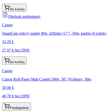
Do košíka
Obrázok nedostupný
Canon
SmartLine rolový papier 80g, 420mm (17"), 50m, kartón (6 roliek)
33,29 €
27,07 €
bez DPH
Do košíka
Canon
Canon Roll Paper Matt Coated 180g, 36" (914mm), 30m
50,06 €
40,70 €
bez DPH
Predobjednať