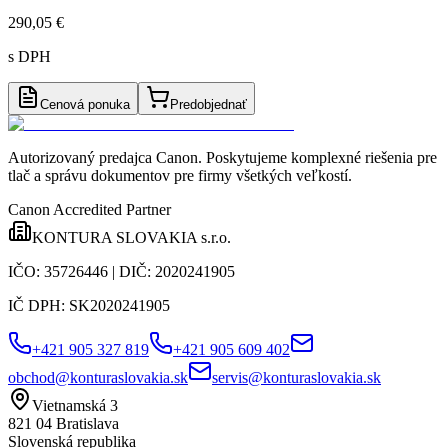
290,05 €
s DPH
Cenová ponuka
Predobjednať
Autorizovaný predajca Canon
. Poskytujeme komplexné riešenia pre
tlač a správu dokumentov pre firmy všetkých veľkostí.
Canon Accredited Partner
KONTURA SLOVAKIA s.r.o.
IČO:
35726446
| DIČ:
2020241905
IČ DPH:
SK2020241905
+421 905 327 819
+421 905 609 402
obchod@konturaslovakia.sk
servis@konturaslovakia.sk
Vietnamská 3
821 04
Bratislava
Slovenská republika