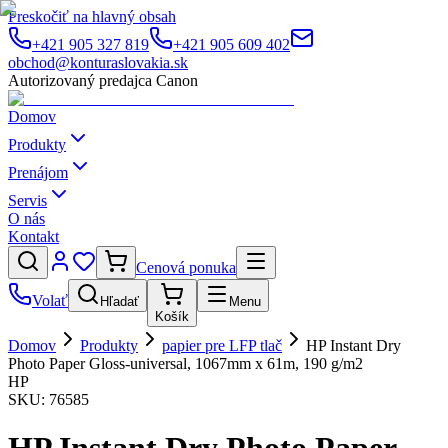
Preskočiť na hlavný obsah
+421 905 327 819
+421 905 609 402
obchod@konturaslovakia.sk
Autorizovaný predajca Canon
Domov
Produkty
Prenájom
Servis
O nás
Kontakt
Cenová ponuka
Volať
Hľadať
Menu
Košík
Domov
Produkty
papier pre LFP tlač
HP Instant Dry
Photo Paper Gloss-universal, 1067mm x 61m, 190 g/m2
HP
SKU:
76585