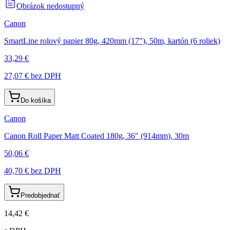
Obrázok nedostupný
Canon
SmartLine rolový papier 80g, 420mm (17"), 50m, kartón (6 roliek)
33,29 €
27,07 €
bez DPH
Do košíka
Canon
Canon Roll Paper Matt Coated 180g, 36" (914mm), 30m
50,06 €
40,70 €
bez DPH
Predobjednať
14,42 €