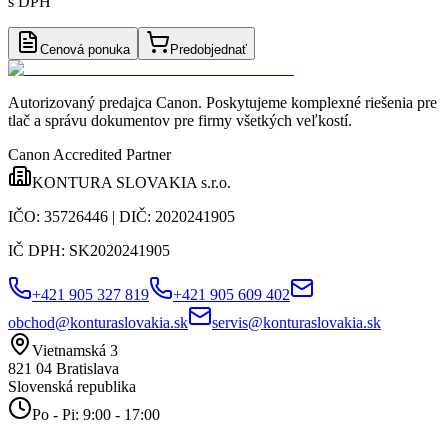
s DPH
Cenová ponuka
Predobjednať
Autorizovaný predajca Canon
. Poskytujeme komplexné riešenia pre
tlač a správu dokumentov pre firmy všetkých veľkostí.
Canon Accredited Partner
KONTURA SLOVAKIA s.r.o.
IČO:
35726446
| DIČ:
2020241905
IČ DPH:
SK2020241905
+421 905 327 819
+421 905 609 402
obchod@konturaslovakia.sk
servis@konturaslovakia.sk
Vietnamská 3
821 04
Bratislava
Slovenská republika
Po - Pi: 9:00 - 17:00