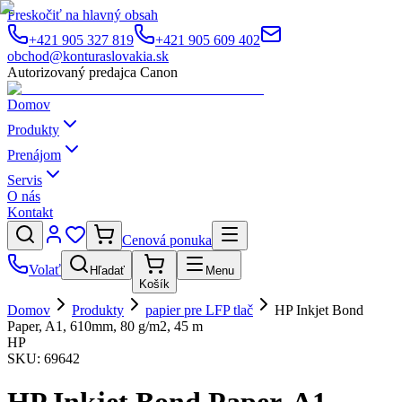
Preskočiť na hlavný obsah
+421 905 327 819
+421 905 609 402
obchod@konturaslovakia.sk
Autorizovaný predajca Canon
Domov
Produkty
Prenájom
Servis
O nás
Kontakt
Cenová ponuka
Volať
Hľadať
Menu
Košík
Domov
Produkty
papier pre LFP tlač
HP Inkjet Bond
Paper, A1, 610mm, 80 g/m2, 45 m
HP
SKU:
69642