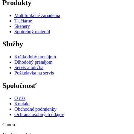
Produkty
Multifunkčné zariadenia
Tlačiarne
Skenery
Spotrebný materiál
Služby
Krátkodobý prenájom
Dlhodobý prenájom
Servis a údržba
Požiadavka na servis
Spoločnosť
O nás
Kontakt
Obchodné podmienky
Ochrana osobných údajov
Canon