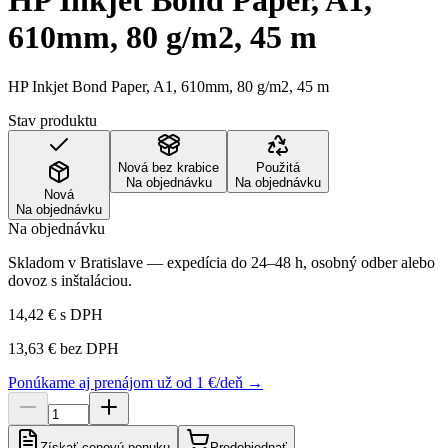
HP Inkjet Bond Paper, A1,
610mm, 80 g/m2, 45 m
HP Inkjet Bond Paper, A1, 610mm, 80 g/m2, 45 m
Stav produktu
Nová bez krabice
Použitá
Na objednávku
Na objednávku
Nová
Na objednávku
Na objednávku
Skladom v Bratislave — expedícia do 24–48 h, osobný odber alebo
dovoz s inštaláciou.
14,42 €
s DPH
13,63 €
bez DPH
Ponúkame aj prenájom už od 1 €/deň →
Získať cenovú ponuku
Predobjednať