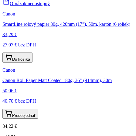
Obrázok nedostupný
Canon
SmartLine rolový papier 80g, 420mm (17"), 50m, kartón (6 roliek)
33,29 €
27,07 €
bez DPH
Do košíka
Canon
Canon Roll Paper Matt Coated 180g, 36" (914mm), 30m
50,06 €
40,70 €
bez DPH
Predobjednať
84,22 €