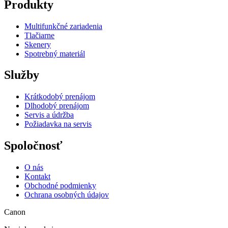
Produkty
Multifunkčné zariadenia
Tlačiarne
Skenery
Spotrebný materiál
Služby
Krátkodobý prenájom
Dlhodobý prenájom
Servis a údržba
Požiadavka na servis
Spoločnosť
O nás
Kontakt
Obchodné podmienky
Ochrana osobných údajov
Canon