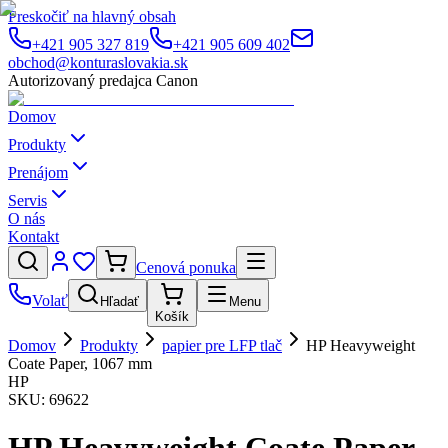
Preskočiť na hlavný obsah
+421 905 327 819
+421 905 609 402
obchod@konturaslovakia.sk
Autorizovaný predajca Canon
Domov
Produkty
Prenájom
Servis
O nás
Kontakt
Cenová ponuka
Volať
Hľadať
Menu
Košík
Domov
Produkty
papier pre LFP tlač
HP Heavyweight
Coate Paper, 1067 mm
HP
SKU:
69622