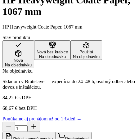
HP Heavyweight Coate Paper,
1067 mm
HP Heavyweight Coate Paper, 1067 mm
Stav produktu
Nová bez krabice
Použitá
Na objednávku
Na objednávku
Nová
Na objednávku
Na objednávku
Skladom v Bratislave — expedícia do 24–48 h, osobný odber alebo
dovoz s inštaláciou.
84,22 €
s DPH
68,67 €
bez DPH
Ponúkame aj prenájom už od 1 €/deň →
Získať cenovú ponuku
Predobjednať