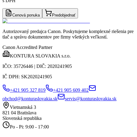
s DPH
Cenová ponuka
Predobjednať
Autorizovaný predajca Canon
. Poskytujeme komplexné riešenia pre
tlač a správu dokumentov pre firmy všetkých veľkostí.
Canon Accredited Partner
KONTURA SLOVAKIA s.r.o.
IČO:
35726446
| DIČ:
2020241905
IČ DPH:
SK2020241905
+421 905 327 819
+421 905 609 402
obchod@konturaslovakia.sk
servis@konturaslovakia.sk
Vietnamská 3
821 04
Bratislava
Slovenská republika
Po - Pi: 9:00 - 17:00