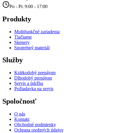
Po - Pi: 9:00 - 17:00
Produkty
Multifunkčné zariadenia
Tlačiarne
Skenery
Spotrebný materiál
Služby
Krátkodobý prenájom
Dlhodobý prenájom
Servis a údržba
Požiadavka na servis
Spoločnosť
O nás
Kontakt
Obchodné podmienky
Ochrana osobných údajov