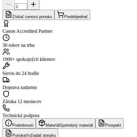
Získať cenovú ponuku
Predobjednať
Canon Accredited Partner
30 rokov na trhu
1000+ spokojných klientov
Servis do 24 hodín
Doprava zadarmo
Záruka
12 mesiacov
Technická podpora
Podrobnosti
Materiál
Spotrebný materiál
Prospekt
Ponuka
Vyžiadať ponuku