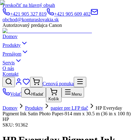
Preskočiť na hlavný obsah
+421 905 327 819
+421 905 609 402
obchod@konturaslovakia.sk
Autorizovaný predajca Canon
Domov
Produkty
Prenájom
Servis
O nás
Kontakt
Cenová ponuka
Volať
Hľadať
Menu
Košík
Domov
Produkty
papier pre LFP tlač
HP Everyday
Pigment Ink Satin Photo Paper-914 mm x 30.5 m (36 in x 100 ft)
HP
SKU:
91362