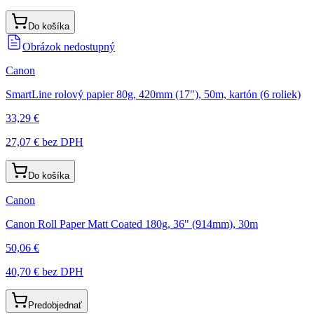
Do košíka
Obrázok nedostupný
Canon
SmartLine rolový papier 80g, 420mm (17"), 50m, kartón (6 roliek)
33,29 €
27,07 €
bez DPH
Do košíka
Canon
Canon Roll Paper Matt Coated 180g, 36" (914mm), 30m
50,06 €
40,70 €
bez DPH
Predobjednať