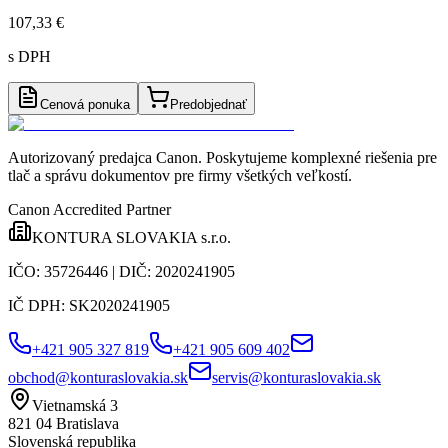
107,33 €
s DPH
Cenová ponuka
Predobjednať
Autorizovaný predajca Canon
. Poskytujeme komplexné riešenia pre
tlač a správu dokumentov pre firmy všetkých veľkostí.
Canon Accredited Partner
KONTURA SLOVAKIA s.r.o.
IČO:
35726446
| DIČ:
2020241905
IČ DPH:
SK2020241905
+421 905 327 819
+421 905 609 402
obchod@konturaslovakia.sk
servis@konturaslovakia.sk
Vietnamská 3
821 04
Bratislava
Slovenská republika