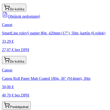
Do košíka
Obrázok nedostupný
Canon
SmartLine rolový papier 80g, 420mm (17"), 50m, kartón (6 roliek)
33,29 €
27,07 €
bez DPH
Do košíka
Canon
Canon Roll Paper Matt Coated 180g, 36" (914mm), 30m
50,06 €
40,70 €
bez DPH
Predobjednať