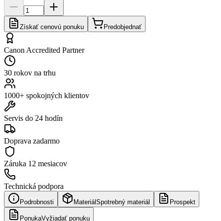
Získať cenovú ponuku
Predobjednať
Canon Accredited Partner
30 rokov na trhu
1000+ spokojných klientov
Servis do 24 hodín
Doprava zadarmo
Záruka
12 mesiacov
Technická podpora
Podrobnosti
Materiál
Spotrebný materiál
Prospekt
Ponuka
Vyžiadať ponuku