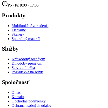
Po - Pi: 9:00 - 17:00
Produkty
Multifunkčné zariadenia
Tlačiarne
Skenery
Spotrebný materiál
Služby
Krátkodobý prenájom
Dlhodobý prenájom
Servis a údržba
Požiadavka na servis
Spoločnosť
O nás
Kontakt
Obchodné podmienky
Ochrana osobných údajov