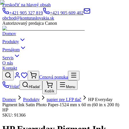
Preskočiť na hlavný obsah
+421 905 327 819
+421 905 609 402
obchod@konturaslovakia.sk
Autorizovaný predajca Canon
Domov
Produkty
Prenájom
Servis
O nás
Kontakt
Cenová ponuka
Volať
Hľadať
Menu
Košík
Domov
Produkty
papier pre LFP tlač
HP Everyday
Pigment Ink Satin Photo Paper-1524 mm x 60 m (60 in x 200 ft)
HP
SKU:
91366