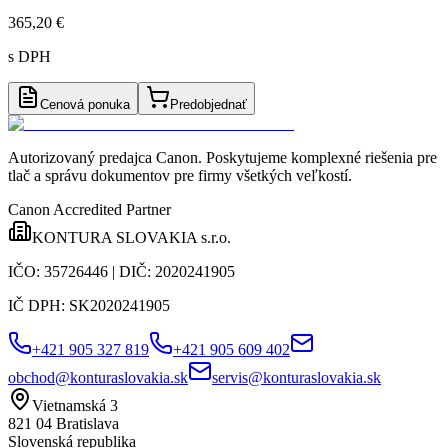
365,20 €
s DPH
Cenová ponuka
Predobjednať
Autorizovaný predajca Canon
. Poskytujeme komplexné riešenia pre
tlač a správu dokumentov pre firmy všetkých veľkostí.
Canon Accredited Partner
KONTURA SLOVAKIA s.r.o.
IČO:
35726446
| DIČ:
2020241905
IČ DPH:
SK2020241905
+421 905 327 819
+421 905 609 402
obchod@konturaslovakia.sk
servis@konturaslovakia.sk
Vietnamská 3
821 04
Bratislava
Slovenská republika