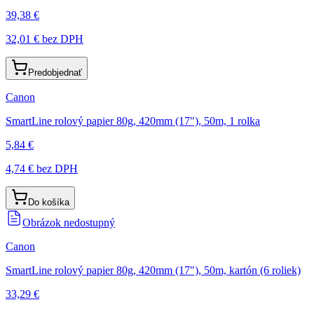
39,38 €
32,01 €
bez DPH
Predobjednať
Canon
SmartLine rolový papier 80g, 420mm (17"), 50m, 1 rolka
5,84 €
4,74 €
bez DPH
Do košíka
Obrázok nedostupný
Canon
SmartLine rolový papier 80g, 420mm (17"), 50m, kartón (6 roliek)
33,29 €