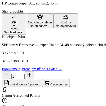
HP Coated Paper, A1, 90 g/m2, 45 m
Stav produktu
Nová bez krabice
Použitá
Na objednávku
Na objednávku
Nová
Na objednávku
Na objednávku
Skladom v Bratislave — expedícia do 24–48 h, osobný odber alebo do
39,75 €
s DPH
32,32 €
bez DPH
Ponúkame aj prenájom už od 1 €/deň →
Získať cenovú ponuku
Predobjednať
Canon Accredited Partner