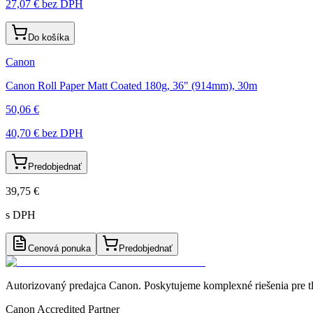
27,07 €
bez DPH
Do košíka
Canon
Canon Roll Paper Matt Coated 180g, 36" (914mm), 30m
50,06 €
40,70 €
bez DPH
Predobjednať
39,75 €
s DPH
Cenová ponuka
Predobjednať
Autorizovaný predajca Canon
. Poskytujeme komplexné riešenia pre t
Canon Accredited Partner