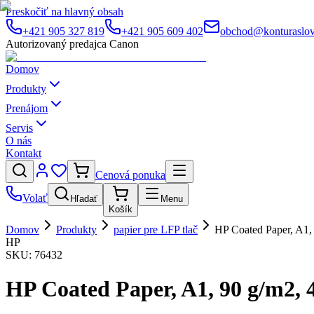
Preskočiť na hlavný obsah
+421 905 327 819
+421 905 609 402
obchod@konturaslov
Autorizovaný predajca Canon
Domov
Produkty
Prenájom
Servis
O nás
Kontakt
Cenová ponuka
Volať
Hľadať
Menu
Košík
Domov
Produkty
papier pre LFP tlač
HP Coated Paper, A1,
HP
SKU:
76432
HP Coated Paper, A1, 90 g/m2, 