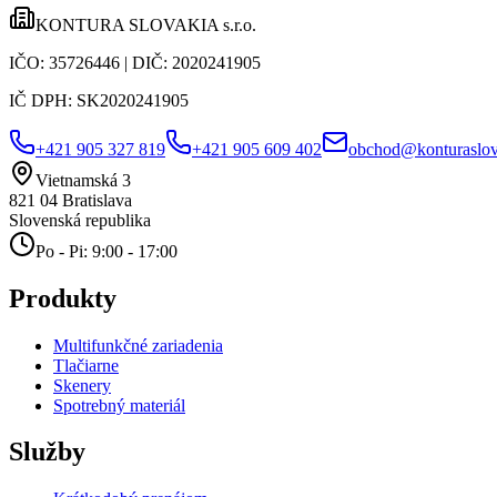
KONTURA SLOVAKIA s.r.o.
IČO:
35726446
| DIČ:
2020241905
IČ DPH:
SK2020241905
+421 905 327 819
+421 905 609 402
obchod@konturaslov
Vietnamská 3
821 04
Bratislava
Slovenská republika
Po - Pi: 9:00 - 17:00
Produkty
Multifunkčné zariadenia
Tlačiarne
Skenery
Spotrebný materiál
Služby