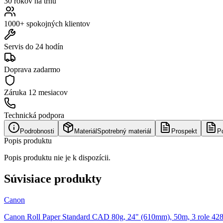
30 rokov na trhu
1000+ spokojných klientov
Servis do 24 hodín
Doprava zadarmo
Záruka
12 mesiacov
Technická podpora
Podrobnosti
Materiál
Spotrebný materiál
Prospekt
P
Popis produktu
Popis produktu nie je k dispozícii.
Súvisiace produkty
Canon
Canon Roll Paper Standard CAD 80g, 24" (610mm), 50m, 3 role 42