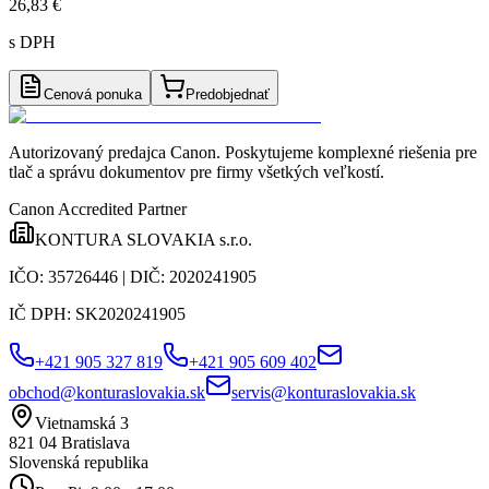
26,83 €
s DPH
Cenová ponuka
Predobjednať
Autorizovaný predajca Canon
. Poskytujeme komplexné riešenia pre
tlač a správu dokumentov pre firmy všetkých veľkostí.
Canon Accredited Partner
KONTURA SLOVAKIA s.r.o.
IČO:
35726446
| DIČ:
2020241905
IČ DPH:
SK2020241905
+421 905 327 819
+421 905 609 402
obchod@konturaslovakia.sk
servis@konturaslovakia.sk
Vietnamská 3
821 04
Bratislava
Slovenská republika