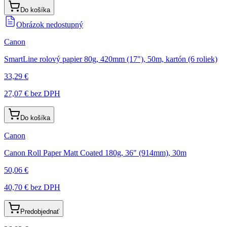
Do košíka
Obrázok nedostupný
Canon
SmartLine rolový papier 80g, 420mm (17"), 50m, kartón (6 roliek)
33,29 €
27,07 €
bez DPH
Do košíka
Canon
Canon Roll Paper Matt Coated 180g, 36" (914mm), 30m
50,06 €
40,70 €
bez DPH
Predobjednať