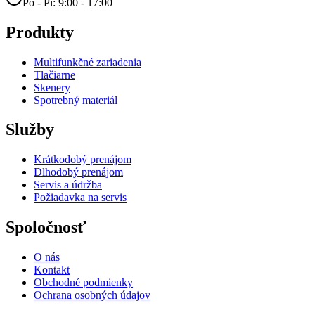
Po - Pi: 9:00 - 17:00
Produkty
Multifunkčné zariadenia
Tlačiarne
Skenery
Spotrebný materiál
Služby
Krátkodobý prenájom
Dlhodobý prenájom
Servis a údržba
Požiadavka na servis
Spoločnosť
O nás
Kontakt
Obchodné podmienky
Ochrana osobných údajov