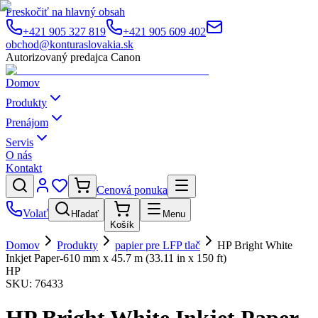
Preskočiť na hlavný obsah
+421 905 327 819
+421 905 609 402
obchod@konturaslovakia.sk
Autorizovaný predajca Canon
Domov
Produkty
Prenájom
Servis
O nás
Kontakt
Cenová ponuka
Volať
Hľadať
Menu
Košík
Domov
Produkty
papier pre LFP tlač
HP Bright White
Inkjet Paper-610 mm x 45.7 m (33.11 in x 150 ft)
HP
SKU:
76433