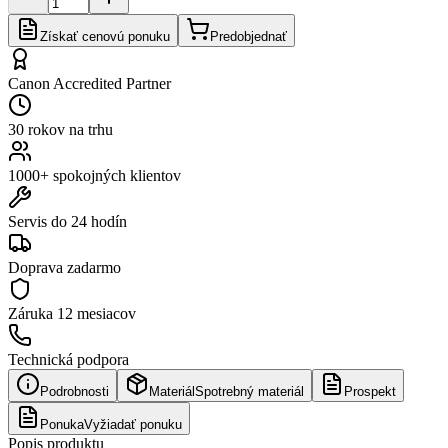
Získať cenovú ponuku
Predobjednať
Canon Accredited Partner
30 rokov na trhu
1000+ spokojných klientov
Servis do 24 hodín
Doprava zadarmo
Záruka
12 mesiacov
Technická podpora
Podrobnosti
Materiál
Spotrebný materiál
Prospekt
Ponuka
Vyžiadať ponuku
Popis produktu