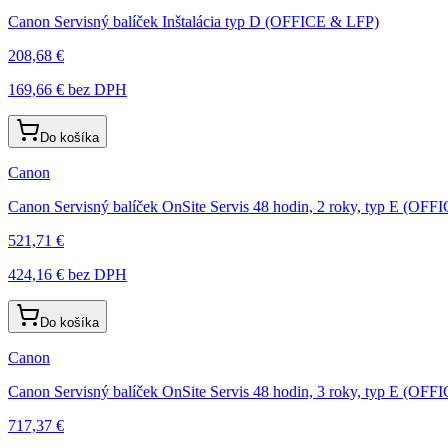
Canon Servisný balíček Inštalácia typ D (OFFICE & LFP)
208,68 €
169,66 €
bez DPH
Do košíka
Canon
Canon Servisný balíček OnSite Servis 48 hodin, 2 roky, typ E (OF
521,71 €
424,16 €
bez DPH
Do košíka
Canon
Canon Servisný balíček OnSite Servis 48 hodin, 3 roky, typ E (OF
717,37 €