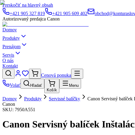
Preskočiť na hlavný obsah
+421 905 327 819
+421 905 609 402
obchod@konturaslov
Autorizovaný predajca Canon
Domov
Produkty
Prenájom
Servis
O nás
Kontakt
Cenová ponuka
Volať
Hľadať
Menu
Košík
Domov
Produkty
Servisné balíčky
Canon Servisný balíče
Canon
SKU:
7950A551
Canon Servisný balíček Inšta