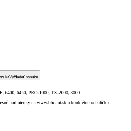
onuka
Vyžiadať ponuku
0SE, 6400, 6450, PRO-1000, TX-2000, 3000
R presné podmienky na www.bhc-int.sk u konkrétneho balíčku