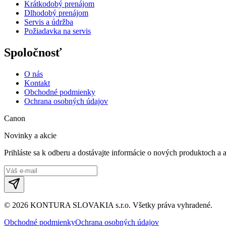
Krátkodobý prenájom
Dlhodobý prenájom
Servis a údržba
Požiadavka na servis
Spoločnosť
O nás
Kontakt
Obchodné podmienky
Ochrana osobných údajov
Canon
Novinky a akcie
Prihláste sa k odberu a dostávajte informácie o nových produktoch a 
©
2026
KONTURA SLOVAKIA s.r.o.
Všetky práva vyhradené.
Obchodné podmienky
Ochrana osobných údajov