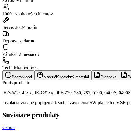
30 rokov na trhu
1000+ spokojných klientov
Servis do 24 hodín
Doprava zadarmo
Záruka
12 mesiacov
Technická podpora
Podrobnosti
Materiál
Spotrebný materiál
Prospekt
P
Popis produktu
iR-32x5e, 45xxi, iR-C35xxi; iPF-770, 780, 785, 5100, 6400S, 640
inštalácia vrátane pripojenia k sieti a zavedenia SW platné len v S
Súvisiace produkty
Canon