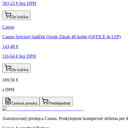
583,22 €
bez DPH
Do košíka
Canon
Canon Servisný balíček Onsite Zásah 48 hodin (OFFICE & LFP)
143,48 €
116,64 €
bez DPH
Do košíka
169,56 €
s DPH
Cenová ponuka
Predobjednať
Autorizovaný predajca Canon
. Poskytujeme komplexné riešenia pre t