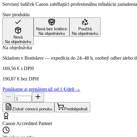
Servisný balíček Canon zahŕňajúci profesionálnu inštaláciu zariadenia
Stav produktu
Nová bez krabice
Použitá
Na objednávku
Na objednávku
Nová
Na objednávku
Na objednávku
Skladom v Bratislave — expedícia do 24–48 h, osobný odber alebo do
169,56 €
s DPH
190,87 €
bez DPH
Ponúkame aj prenájom už od 1 €/deň →
Získať cenovú ponuku
Predobjednať
Canon Accredited Partner