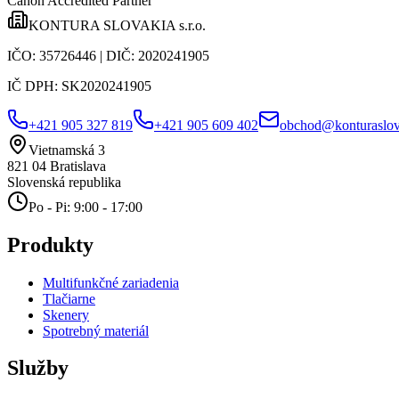
Canon Accredited Partner
KONTURA SLOVAKIA s.r.o.
IČO:
35726446
| DIČ:
2020241905
IČ DPH:
SK2020241905
+421 905 327 819
+421 905 609 402
obchod@konturaslov
Vietnamská 3
821 04
Bratislava
Slovenská republika
Po - Pi: 9:00 - 17:00
Produkty
Multifunkčné zariadenia
Tlačiarne
Skenery
Spotrebný materiál
Služby