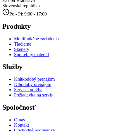
821 04
Bratislava
Slovenská republika
Po - Pi: 9:00 - 17:00
Produkty
Multifunkčné zariadenia
Tlačiarne
Skenery
Spotrebný materiál
Služby
Krátkodobý prenájom
Dlhodobý prenájom
Servis a údržba
Požiadavka na servis
Spoločnosť
O nás
Kontakt
Obchodné podmienky