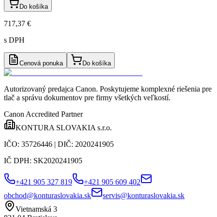
Do košíka
717,37 €
s DPH
Cenová ponuka
Do košíka
Autorizovaný predajca Canon
. Poskytujeme komplexné riešenia pre
tlač a správu dokumentov pre firmy všetkých veľkostí.
Canon Accredited Partner
KONTURA SLOVAKIA s.r.o.
IČO:
35726446
| DIČ:
2020241905
IČ DPH:
SK2020241905
+421 905 327 819
+421 905 609 402
obchod@konturaslovakia.sk
servis@konturaslovakia.sk
Vietnamská 3