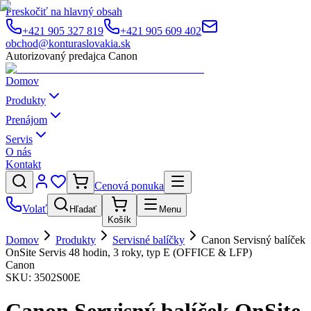
Preskočiť na hlavný obsah
+421 905 327 819
+421 905 609 402
obchod@konturaslovakia.sk
Autorizovaný predajca Canon
Domov
Produkty
Prenájom
Servis
O nás
Kontakt
Cenová ponuka
Volať
Hľadať
Menu
Košík
Domov
Produkty
Servisné balíčky
Canon Servisný balíček
OnSite Servis 48 hodin, 3 roky, typ E (OFFICE & LFP)
Canon
SKU:
3502S00E