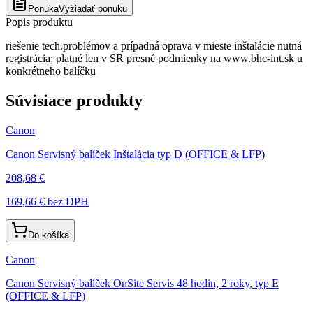
Ponuka
Vyžiadať ponuku
Popis produktu
riešenie tech.problémov a prípadná oprava v mieste inštalácie nutná
registrácia; platné len v SR presné podmienky na www.bhc-int.sk u
konkrétneho balíčku
Súvisiace produkty
Canon
Canon Servisný balíček Inštalácia typ D (OFFICE & LFP)
208,68 €
169,66 €
bez DPH
Do košíka
Canon
Canon Servisný balíček OnSite Servis 48 hodin, 2 roky, typ E
(OFFICE & LFP)