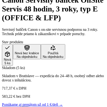
Canon Servisný balíček OnSite
Servis 48 hodin, 3 roky, typ E
(OFFICE & LFP)
Servisný balíček Canon s on-site servisnou podporou na 3 roky.
Technik príde priamo k zákazníkovi v prípade poruchy.
Stav produktu
Nová bez krabice
Použitá
Na objednávku
Na objednávku
Nová
5 ks
Skladom (5 ks)
Skladom v Bratislave — expedícia do 24–48 h, osobný odber alebo
dovoz s inštaláciou.
717,37 €
s DPH
583,22 €
bez DPH
Ponúkame aj prenájom už od 1 €/deň →