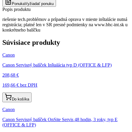
Ponuka
Vyžiadať ponuku
Popis produktu
riešenie tech.problémov a prípadná oprava v mieste inštalácie nutná
registrácia; platné len v SR presné podmienky na www.bhc-int.sk u
konkrétneho balíčku
Súvisiace produkty
Canon
Canon Servisný balíček Inštalácia typ D (OFFICE & LFP)
208,68 €
169,66 €
bez DPH
Do košíka
Canon
Canon Servisný balíček OnSite Servis 48 hodin, 3 roky, typ E
(OFFICE & LFP)