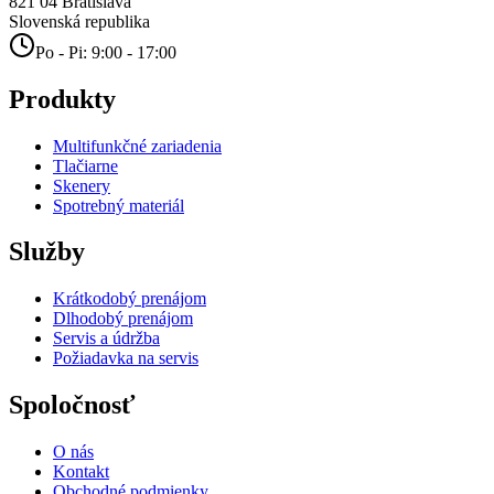
821 04
Bratislava
Slovenská republika
Po - Pi: 9:00 - 17:00
Produkty
Multifunkčné zariadenia
Tlačiarne
Skenery
Spotrebný materiál
Služby
Krátkodobý prenájom
Dlhodobý prenájom
Servis a údržba
Požiadavka na servis
Spoločnosť
O nás
Kontakt
Obchodné podmienky