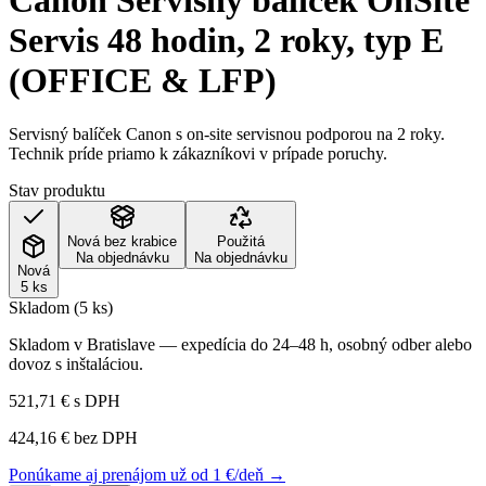
Canon Servisný balíček OnSite
Servis 48 hodin, 2 roky, typ E
(OFFICE & LFP)
Servisný balíček Canon s on-site servisnou podporou na 2 roky.
Technik príde priamo k zákazníkovi v prípade poruchy.
Stav produktu
Nová bez krabice
Použitá
Na objednávku
Na objednávku
Nová
5 ks
Skladom (5 ks)
Skladom v Bratislave — expedícia do 24–48 h, osobný odber alebo
dovoz s inštaláciou.
521,71 €
s DPH
424,16 €
bez DPH
Ponúkame aj prenájom už od 1 €/deň →