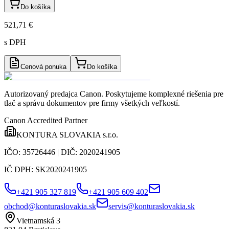
Do košíka
521,71 €
s DPH
Cenová ponuka
Do košíka
Autorizovaný predajca Canon
. Poskytujeme komplexné riešenia pre
tlač a správu dokumentov pre firmy všetkých veľkostí.
Canon Accredited Partner
KONTURA SLOVAKIA s.r.o.
IČO:
35726446
| DIČ:
2020241905
IČ DPH:
SK2020241905
+421 905 327 819
+421 905 609 402
obchod@konturaslovakia.sk
servis@konturaslovakia.sk
Vietnamská 3