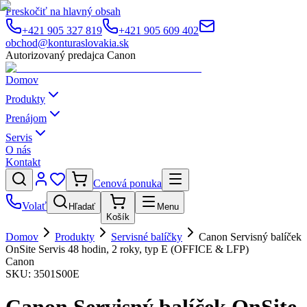
Preskočiť na hlavný obsah
+421 905 327 819
+421 905 609 402
obchod@konturaslovakia.sk
Autorizovaný predajca Canon
Domov
Produkty
Prenájom
Servis
O nás
Kontakt
Cenová ponuka
Volať
Hľadať
Menu
Košík
Domov
Produkty
Servisné balíčky
Canon Servisný balíček
OnSite Servis 48 hodin, 2 roky, typ E (OFFICE & LFP)
Canon
SKU:
3501S00E