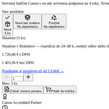
Servisný balíček Canon s on-site servisnou podporou na 4 roky. Tech
Stav produktu
Nová bez krabice
Použitá
Na objednávku
Na objednávku
Nová
5 ks
Skladom (5 ks)
Skladom v Bratislave — expedícia do 24–48 h, osobný odber alebo do
1 726,88 €
s DPH
1 403,96 €
bez DPH
Ponúkame aj prenájom už od 1 €/deň →
Max:
5
ks
Získať cenovú ponuku
Pridať do košíka
Canon Accredited Partner