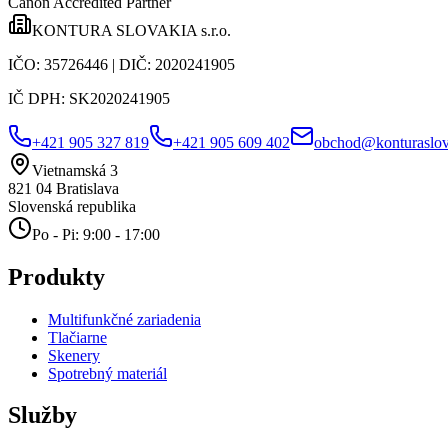
Canon Accredited Partner
KONTURA SLOVAKIA s.r.o.
IČO:
35726446
| DIČ:
2020241905
IČ DPH:
SK2020241905
+421 905 327 819
+421 905 609 402
obchod@konturaslov
Vietnamská 3
821 04
Bratislava
Slovenská republika
Po - Pi: 9:00 - 17:00
Produkty
Multifunkčné zariadenia
Tlačiarne
Skenery
Spotrebný materiál
Služby