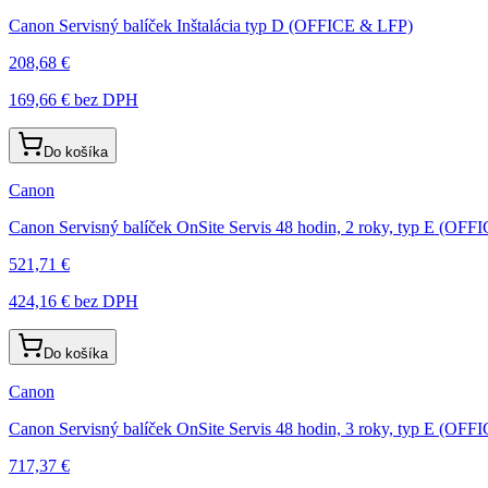
Canon Servisný balíček Inštalácia typ D (OFFICE & LFP)
208,68 €
169,66 €
bez DPH
Do košíka
Canon
Canon Servisný balíček OnSite Servis 48 hodin, 2 roky, typ E (OF
521,71 €
424,16 €
bez DPH
Do košíka
Canon
Canon Servisný balíček OnSite Servis 48 hodin, 3 roky, typ E (OF
717,37 €