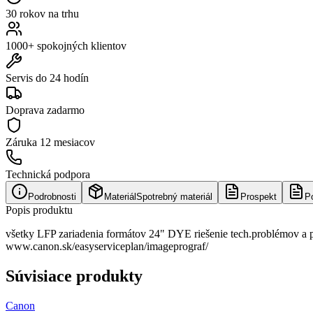
30 rokov na trhu
1000+ spokojných klientov
Servis do 24 hodín
Doprava zadarmo
Záruka
12 mesiacov
Technická podpora
Podrobnosti
Materiál
Spotrebný materiál
Prospekt
P
Popis produktu
všetky LFP zariadenia formátov 24" DYE riešenie tech.problémov a pr
www.canon.sk/easyserviceplan/imageprograf/
Súvisiace produkty
Canon