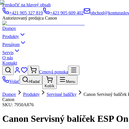
Preskočiť na hlavný obsah
+421 905 327 819
+421 905 609 402
obchod@konturaslov
Autorizovaný predajca Canon
Domov
Produkty
Prenájom
Servis
O nás
Kontakt
Cenová ponuka
Volať
Hľadať
Menu
Košík
Domov
Produkty
Servisné balíčky
Canon Servisný balíček
Canon
SKU:
7950A876
Canon Servisný balíček ESP OnS