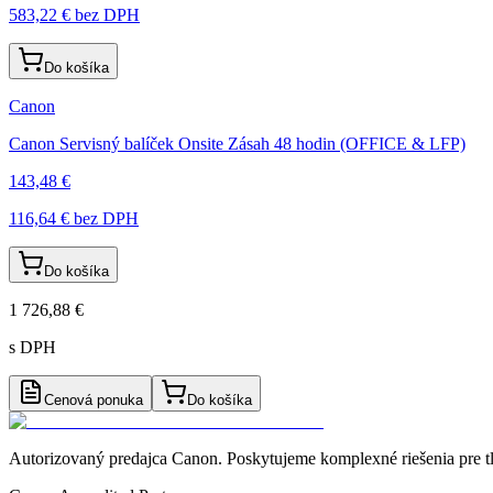
583,22 €
bez DPH
Do košíka
Canon
Canon Servisný balíček Onsite Zásah 48 hodin (OFFICE & LFP)
143,48 €
116,64 €
bez DPH
Do košíka
1 726,88 €
s DPH
Cenová ponuka
Do košíka
Autorizovaný predajca Canon
. Poskytujeme komplexné riešenia pre t