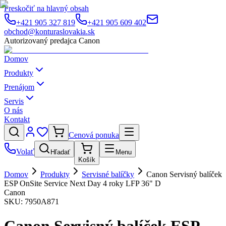
Preskočiť na hlavný obsah
+421 905 327 819
+421 905 609 402
obchod@konturaslovakia.sk
Autorizovaný predajca Canon
Domov
Produkty
Prenájom
Servis
O nás
Kontakt
Cenová ponuka
Volať
Hľadať
Menu
Košík
Domov
Produkty
Servisné balíčky
Canon Servisný balíček
ESP OnSite Service Next Day 4 roky LFP 36" D
Canon
SKU:
7950A871