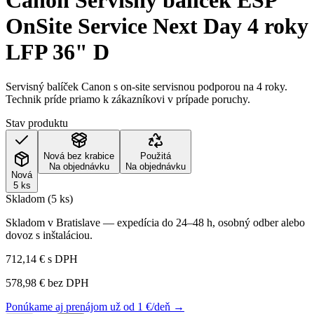
Canon Servisný balíček ESP
OnSite Service Next Day 4 roky
LFP 36" D
Servisný balíček Canon s on-site servisnou podporou na 4 roky.
Technik príde priamo k zákazníkovi v prípade poruchy.
Stav produktu
Nová bez krabice
Použitá
Na objednávku
Na objednávku
Nová
5 ks
Skladom (5 ks)
Skladom v Bratislave — expedícia do 24–48 h, osobný odber alebo
dovoz s inštaláciou.
712,14 €
s DPH
578,98 €
bez DPH
Ponúkame aj prenájom už od 1 €/deň →