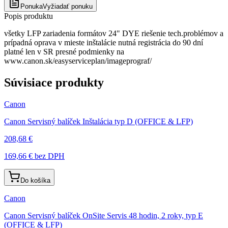
Ponuka
Vyžiadať ponuku
Popis produktu
všetky LFP zariadenia formátov 24" DYE riešenie tech.problémov a
prípadná oprava v mieste inštalácie nutná registrácia do 90 dní
platné len v SR presné podmienky na
www.canon.sk/easyserviceplan/imageprograf/
Súvisiace produkty
Canon
Canon Servisný balíček Inštalácia typ D (OFFICE & LFP)
208,68 €
169,66 €
bez DPH
Do košíka
Canon
Canon Servisný balíček OnSite Servis 48 hodin, 2 roky, typ E
(OFFICE & LFP)