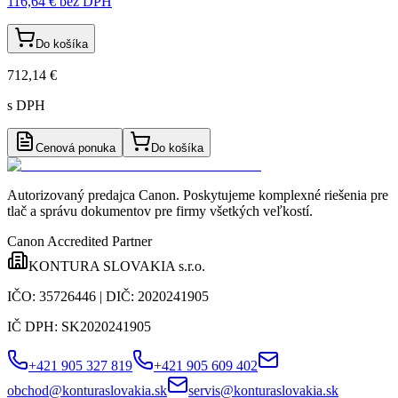
116,64 €
bez DPH
Do košíka
712,14 €
s DPH
Cenová ponuka
Do košíka
Autorizovaný predajca Canon
. Poskytujeme komplexné riešenia pre
tlač a správu dokumentov pre firmy všetkých veľkostí.
Canon Accredited Partner
KONTURA SLOVAKIA s.r.o.
IČO:
35726446
| DIČ:
2020241905
IČ DPH:
SK2020241905
+421 905 327 819
+421 905 609 402
obchod@konturaslovakia.sk
servis@konturaslovakia.sk