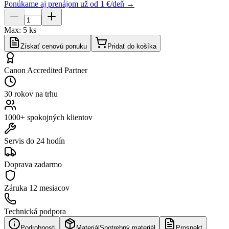
Ponúkame aj prenájom už od 1 €/deň →
Max:
5
ks
Získať cenovú ponuku
Pridať do košíka
Canon Accredited Partner
30 rokov na trhu
1000+ spokojných klientov
Servis do 24 hodín
Doprava zadarmo
Záruka
12 mesiacov
Technická podpora
Podrobnosti
Materiál
Spotrebný materiál
Prospekt