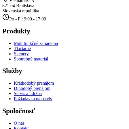
Vietnamská 3
821 04
Bratislava
Slovenská republika
Po - Pi: 9:00 - 17:00
Produkty
Multifunkčné zariadenia
Tlačiarne
Skenery
Spotrebný materiál
Služby
Krátkodobý prenájom
Dlhodobý prenájom
Servis a údržba
Požiadavka na servis
Spoločnosť
O nás
Kontakt