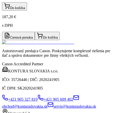
Do košíka
187,20 €
s DPH
Cenová ponuka
Do košíka
Autorizovaný predajca Canon
. Poskytujeme komplexné riešenia pre
tlač a správu dokumentov pre firmy všetkých veľkostí.
Canon Accredited Partner
KONTURA SLOVAKIA s.r.o.
IČO:
35726446
| DIČ:
2020241905
IČ DPH:
SK2020241905
+421 905 327 819
+421 905 609 402
obchod@konturaslovakia.sk
servis@konturaslovakia.sk