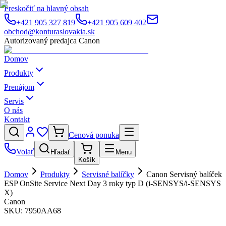
Preskočiť na hlavný obsah
+421 905 327 819
+421 905 609 402
obchod@konturaslovakia.sk
Autorizovaný predajca Canon
Domov
Produkty
Prenájom
Servis
O nás
Kontakt
Cenová ponuka
Volať
Hľadať
Menu
Košík
Domov
Produkty
Servisné balíčky
Canon Servisný balíček
ESP OnSite Service Next Day 3 roky typ D (i-SENSYS/i-SENSYS
X)
Canon
SKU:
7950AA68