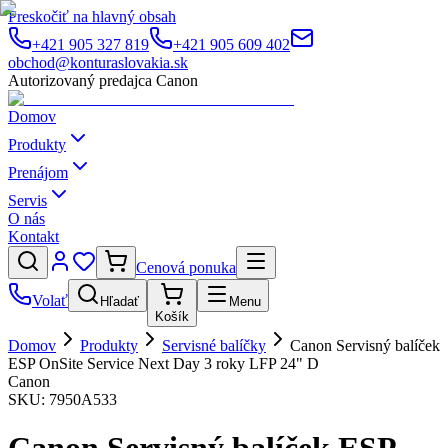
Preskočiť na hlavný obsah
+421 905 327 819
+421 905 609 402
obchod@konturaslovakia.sk
Autorizovaný predajca Canon
Domov
Produkty
Prenájom
Servis
O nás
Kontakt
Cenová ponuka
Volať
Hľadať
Menu
Košík
Domov
Produkty
Servisné balíčky
Canon Servisný balíček
ESP OnSite Service Next Day 3 roky LFP 24" D
Canon
SKU:
7950A533