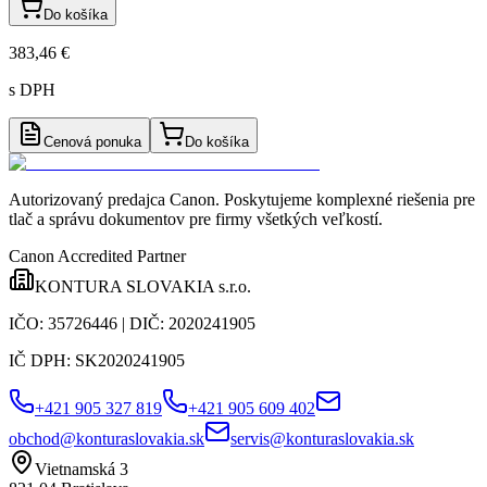
Do košíka
383,46 €
s DPH
Cenová ponuka
Do košíka
Autorizovaný predajca Canon
. Poskytujeme komplexné riešenia pre
tlač a správu dokumentov pre firmy všetkých veľkostí.
Canon Accredited Partner
KONTURA SLOVAKIA s.r.o.
IČO:
35726446
| DIČ:
2020241905
IČ DPH:
SK2020241905
+421 905 327 819
+421 905 609 402
obchod@konturaslovakia.sk
servis@konturaslovakia.sk
Vietnamská 3