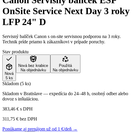
Canon Servisný balíček ESP
OnSite Service Next Day 3 roky
LFP 24" D
Servisný balíček Canon s on-site servisnou podporou na 3 roky.
Technik príde priamo k zákazníkovi v prípade poruchy.
Stav produktu
Nová bez krabice
Použitá
Na objednávku
Na objednávku
Nová
5 ks
Skladom (5 ks)
Skladom v Bratislave — expedícia do 24–48 h, osobný odber alebo
dovoz s inštaláciou.
383,46 €
s DPH
311,75 €
bez DPH
Ponúkame aj prenájom už od 1 €/deň →