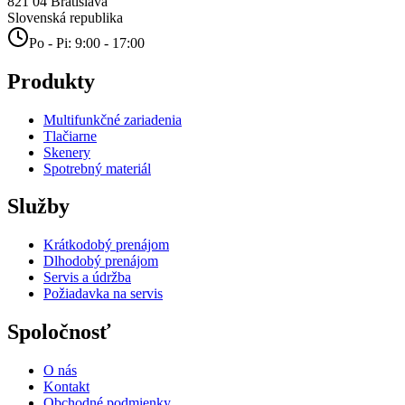
821 04
Bratislava
Slovenská republika
Po - Pi: 9:00 - 17:00
Produkty
Multifunkčné zariadenia
Tlačiarne
Skenery
Spotrebný materiál
Služby
Krátkodobý prenájom
Dlhodobý prenájom
Servis a údržba
Požiadavka na servis
Spoločnosť
O nás
Kontakt
Obchodné podmienky