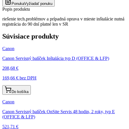
Ponuka
Vyžiadať ponuku
Popis produktu
riešenie tech.problémov a prípadná oprava v mieste inštalácie nutná
registrácia do 90 dní platné len v SR
Súvisiace produkty
Canon
Canon Servisný balíček Inštalácia typ D (OFFICE & LFP)
208,68 €
169,66 €
bez DPH
Do košíka
Canon
Canon Servisný balíček OnSite Servis 48 hodin, 2 roky, typ E
(OFFICE & LFP)
521,71 €