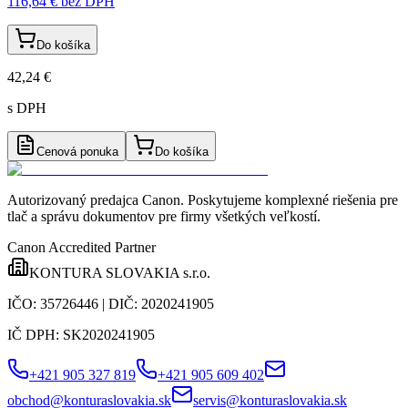
116,64 €
bez DPH
Do košíka
42,24 €
s DPH
Cenová ponuka
Do košíka
Autorizovaný predajca Canon
. Poskytujeme komplexné riešenia pre
tlač a správu dokumentov pre firmy všetkých veľkostí.
Canon Accredited Partner
KONTURA SLOVAKIA s.r.o.
IČO:
35726446
| DIČ:
2020241905
IČ DPH:
SK2020241905
+421 905 327 819
+421 905 609 402
obchod@konturaslovakia.sk
servis@konturaslovakia.sk