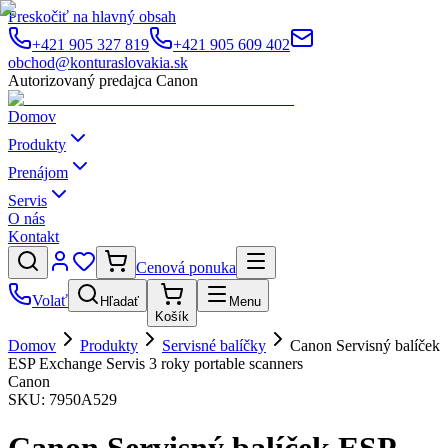
Preskočiť na hlavný obsah
+421 905 327 819
+421 905 609 402
obchod@konturaslovakia.sk
Autorizovaný predajca Canon
Domov
Produkty
Prenájom
Servis
O nás
Kontakt
Cenová ponuka
Volať
Hľadať
Menu
Košík
Domov
Produkty
Servisné balíčky
Canon Servisný balíček
ESP Exchange Servis 3 roky portable scanners
Canon
SKU:
7950A529