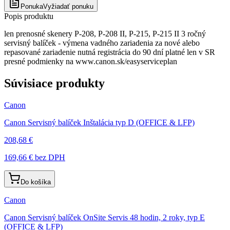
Ponuka
Vyžiadať ponuku
Popis produktu
len prenosné skenery P-208, P-208 II, P-215, P-215 II 3 ročný
servisný balíček - výmena vadného zariadenia za nové alebo
repasované zariadenie nutná registrácia do 90 dní platné len v SR
presné podmienky na www.canon.sk/easyserviceplan
Súvisiace produkty
Canon
Canon Servisný balíček Inštalácia typ D (OFFICE & LFP)
208,68 €
169,66 €
bez DPH
Do košíka
Canon
Canon Servisný balíček OnSite Servis 48 hodin, 2 roky, typ E
(OFFICE & LFP)