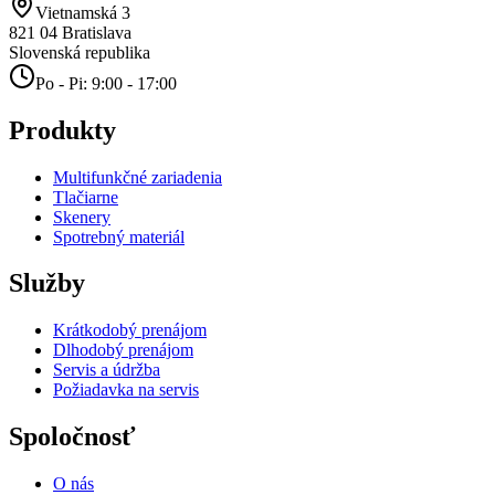
Vietnamská 3
821 04
Bratislava
Slovenská republika
Po - Pi: 9:00 - 17:00
Produkty
Multifunkčné zariadenia
Tlačiarne
Skenery
Spotrebný materiál
Služby
Krátkodobý prenájom
Dlhodobý prenájom
Servis a údržba
Požiadavka na servis
Spoločnosť
O nás