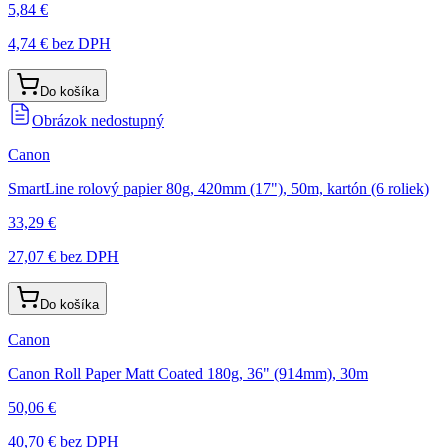
5,84 €
4,74 €
bez DPH
Do košíka
Obrázok nedostupný
Canon
SmartLine rolový papier 80g, 420mm (17"), 50m, kartón (6 roliek)
33,29 €
27,07 €
bez DPH
Do košíka
Canon
Canon Roll Paper Matt Coated 180g, 36" (914mm), 30m
50,06 €
40,70 €
bez DPH