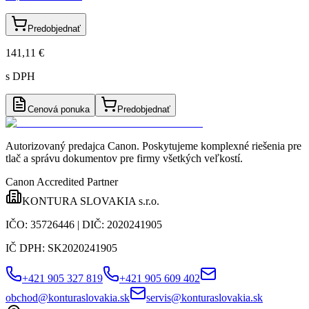
Predobjednať
141,11 €
s DPH
Cenová ponuka
Predobjednať
Autorizovaný predajca Canon
. Poskytujeme komplexné riešenia pre
tlač a správu dokumentov pre firmy všetkých veľkostí.
Canon Accredited Partner
KONTURA SLOVAKIA s.r.o.
IČO:
35726446
| DIČ:
2020241905
IČ DPH:
SK2020241905
+421 905 327 819
+421 905 609 402
obchod@konturaslovakia.sk
servis@konturaslovakia.sk