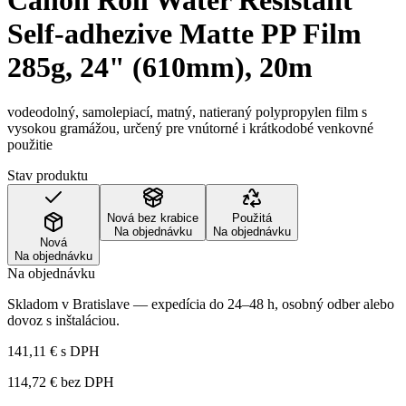
Canon Roll Water Resistant
Self-adhezive Matte PP Film
285g, 24" (610mm), 20m
vodeodolný, samolepiací, matný, natieraný polypropylen film s
vysokou gramážou, určený pre vnútorné i krátkodobé venkovné
použitie
Stav produktu
Nová bez krabice
Použitá
Na objednávku
Na objednávku
Nová
Na objednávku
Na objednávku
Skladom v Bratislave — expedícia do 24–48 h, osobný odber alebo
dovoz s inštaláciou.
141,11 €
s DPH
114,72 €
bez DPH