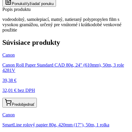
Ponuka
Vyžiadať ponuku
Popis produktu
vodeodolný, samolepiací, matný, natieraný polypropylen film s
vysokou gramážou, určený pre vnútorné i krátkodobé venkovné
použitie
Súvisiace produkty
Canon
Canon Roll Paper Standard CAD 80g, 24" (610mm), 50m, 3 role
4281V
39,38 €
32,01 €
bez DPH
Predobjednať
Canon
SmartLine rolový papier 80g, 420mm (17"), 50m, 1 rolka