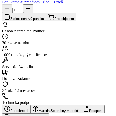
Ponúkame aj prenájom už od 1 €/deň →
Získať cenovú ponuku
Predobjednať
Canon Accredited Partner
30 rokov na trhu
1000+ spokojných klientov
Servis do 24 hodín
Doprava zadarmo
Záruka
12 mesiacov
Technická podpora
Podrobnosti
Materiál
Spotrebný materiál
Prospekt