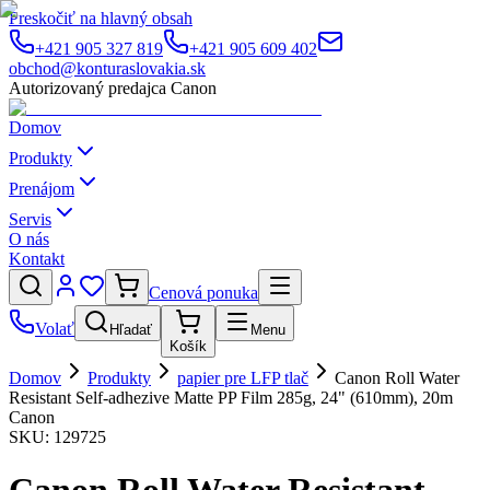
Preskočiť na hlavný obsah
+421 905 327 819
+421 905 609 402
obchod@konturaslovakia.sk
Autorizovaný predajca Canon
Domov
Produkty
Prenájom
Servis
O nás
Kontakt
Cenová ponuka
Volať
Hľadať
Menu
Košík
Domov
Produkty
papier pre LFP tlač
Canon Roll Water
Resistant Self-adhezive Matte PP Film 285g, 24" (610mm), 20m
Canon
SKU:
129725