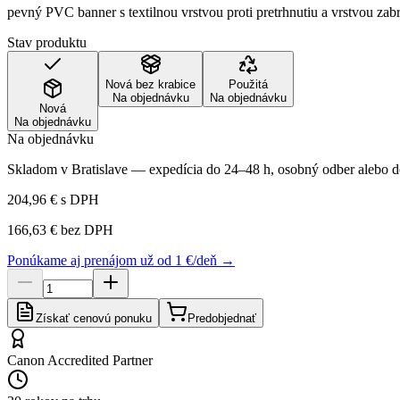
pevný PVC banner s textilnou vrstvou proti pretrhnutiu a vrstvou zab
Stav produktu
Nová bez krabice
Použitá
Na objednávku
Na objednávku
Nová
Na objednávku
Na objednávku
Skladom v Bratislave — expedícia do 24–48 h, osobný odber alebo do
204,96 €
s DPH
166,63 €
bez DPH
Ponúkame aj prenájom už od 1 €/deň →
Získať cenovú ponuku
Predobjednať
Canon Accredited Partner