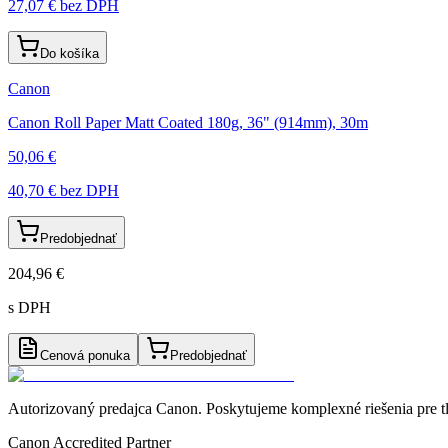
27,07 €
bez DPH
Do košíka
Canon
Canon Roll Paper Matt Coated 180g, 36" (914mm), 30m
50,06 €
40,70 €
bez DPH
Predobjednať
204,96 €
s DPH
Cenová ponuka
Predobjednať
Autorizovaný predajca Canon
. Poskytujeme komplexné riešenia pre t
Canon Accredited Partner