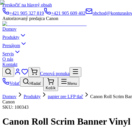
Preskočiť na hlavný obsah
+421 905 327 819
+421 905 609 402
obchod@konturaslov
Autorizovaný predajca Canon
Domov
Produkty
Prenájom
Servis
O nás
Kontakt
Cenová ponuka
Volať
Hľadať
Menu
Košík
Domov
Produkty
papier pre LFP tlač
Canon Roll Scrim Ba
Canon
SKU:
100343
Canon Roll Scrim Banner Viny