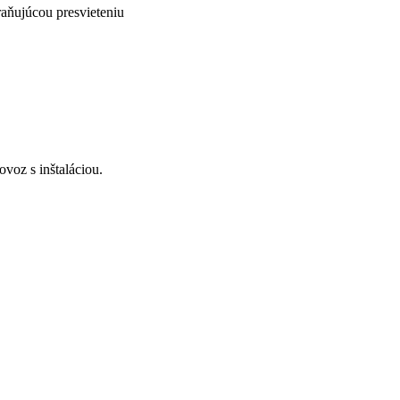
raňujúcou presvieteniu
voz s inštaláciou.