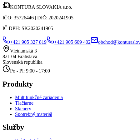
KONTURA SLOVAKIA s.r.o.
IČO:
35726446
| DIČ:
2020241905
IČ DPH:
SK2020241905
+421 905 327 819
+421 905 609 402
obchod@konturaslov
Vietnamská 3
821 04
Bratislava
Slovenská republika
Po - Pi: 9:00 - 17:00
Produkty
Multifunkčné zariadenia
Tlačiarne
Skenery
Spotrebný materiál
Služby