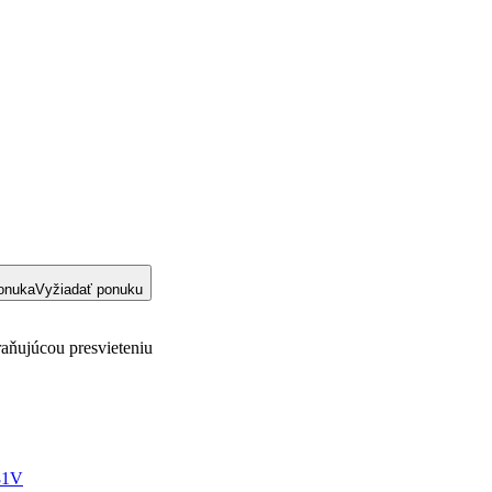
onuka
Vyžiadať ponuku
raňujúcou presvieteniu
81V