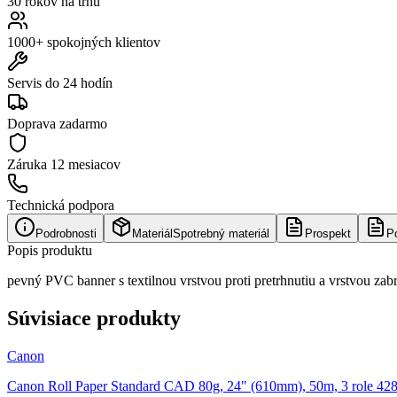
30 rokov na trhu
1000+ spokojných klientov
Servis do 24 hodín
Doprava zadarmo
Záruka
12 mesiacov
Technická podpora
Podrobnosti
Materiál
Spotrebný materiál
Prospekt
P
Popis produktu
pevný PVC banner s textilnou vrstvou proti pretrhnutiu a vrstvou zab
Súvisiace produkty
Canon
Canon Roll Paper Standard CAD 80g, 24" (610mm), 50m, 3 role 42