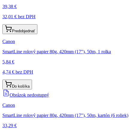
39,38 €
32,01 €
bez DPH
Predobjednať
Canon
SmartLine rolový papier 80g, 420mm (17"), 50m, 1 rolka
5,84 €
4,74 €
bez DPH
Do košíka
Obrázok nedostupný
Canon
SmartLine rolový papier 80g, 420mm (17"), 50m, kartón (6 roliek)
33,29 €