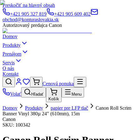
Preskočiť na hlavný obsah
+421 905 327 819
+421 905 609 402
obchod@konturaslovakia.sk
Autorizovaný predajca Canon
Domov
Produkty
Prenájom
Servis
O nás
Kontakt
Cenová ponuka
Volať
Hľadať
Menu
Košík
Domov
Produkty
papier pre LFP tlač
Canon Roll Scrim
Banner Vinyl 380µ 24" (610mm), 15m
Canon
SKU:
100342