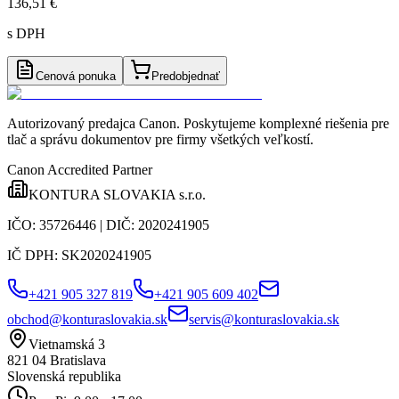
136,51 €
s DPH
Cenová ponuka
Predobjednať
Autorizovaný predajca Canon
. Poskytujeme komplexné riešenia pre
tlač a správu dokumentov pre firmy všetkých veľkostí.
Canon Accredited Partner
KONTURA SLOVAKIA s.r.o.
IČO:
35726446
| DIČ:
2020241905
IČ DPH:
SK2020241905
+421 905 327 819
+421 905 609 402
obchod@konturaslovakia.sk
servis@konturaslovakia.sk
Vietnamská 3
821 04
Bratislava
Slovenská republika