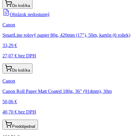
Do košíka
Obrázok nedostupný
Canon
SmartLine rolový papier 80g, 420mm (17"), 50m, kartón (6 roliek)
33,29 €
27,07 €
bez DPH
Do košíka
Canon
Canon Roll Paper Matt Coated 180g, 36" (914mm), 30m
50,06 €
40,70 €
bez DPH
Predobjednať