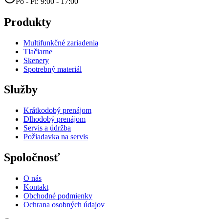
Po - Pi: 9:00 - 17:00
Produkty
Multifunkčné zariadenia
Tlačiarne
Skenery
Spotrebný materiál
Služby
Krátkodobý prenájom
Dlhodobý prenájom
Servis a údržba
Požiadavka na servis
Spoločnosť
O nás
Kontakt
Obchodné podmienky
Ochrana osobných údajov