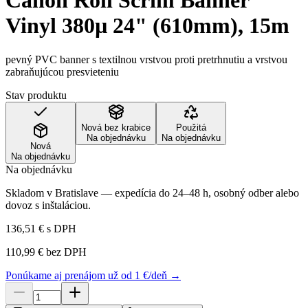
Canon Roll Scrim Banner
Vinyl 380µ 24" (610mm), 15m
pevný PVC banner s textilnou vrstvou proti pretrhnutiu a vrstvou
zabraňujúcou presvieteniu
Stav produktu
Nová bez krabice
Použitá
Na objednávku
Na objednávku
Nová
Na objednávku
Na objednávku
Skladom v Bratislave — expedícia do 24–48 h, osobný odber alebo
dovoz s inštaláciou.
136,51 €
s DPH
110,99 €
bez DPH
Ponúkame aj prenájom už od 1 €/deň →