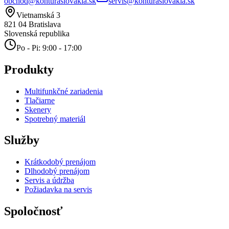
obchod@konturaslovakia.sk
servis@konturaslovakia.sk
Vietnamská 3
821 04
Bratislava
Slovenská republika
Po - Pi: 9:00 - 17:00
Produkty
Multifunkčné zariadenia
Tlačiarne
Skenery
Spotrebný materiál
Služby
Krátkodobý prenájom
Dlhodobý prenájom
Servis a údržba
Požiadavka na servis
Spoločnosť