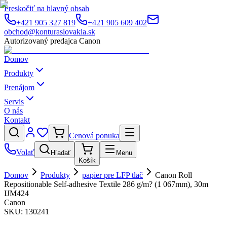
Preskočiť na hlavný obsah
+421 905 327 819
+421 905 609 402
obchod@konturaslovakia.sk
Autorizovaný predajca Canon
Domov
Produkty
Prenájom
Servis
O nás
Kontakt
Cenová ponuka
Volať
Hľadať
Menu
Košík
Domov
Produkty
papier pre LFP tlač
Canon Roll
Repositionable Self-adhesive Textile 286 g/m? (1 067mm), 30m
IJM424
Canon
SKU:
130241