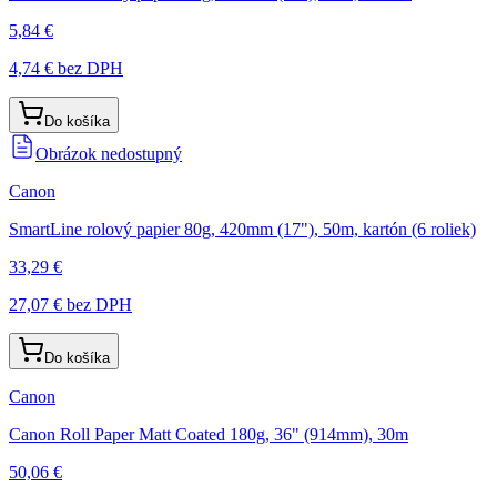
5,84 €
4,74 €
bez DPH
Do košíka
Obrázok nedostupný
Canon
SmartLine rolový papier 80g, 420mm (17"), 50m, kartón (6 roliek)
33,29 €
27,07 €
bez DPH
Do košíka
Canon
Canon Roll Paper Matt Coated 180g, 36" (914mm), 30m
50,06 €