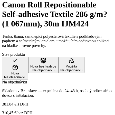
Canon Roll Repositionable
Self-adhesive Textile 286 g/m?
(1 067mm), 30m IJM424
Tenká, tkaná, samolepící polyesterová textilie s podkladovým
papírem a snímatelným lepidlem, umožňujícím opětovnou aplikaci
na hladké a rovné povrchy.
Stav produktu
Nová bez krabice
Použitá
Na objednávku
Na objednávku
Nová
Na objednávku
Na objednávku
Skladom v Bratislave — expedícia do 24–48 h, osobný odber alebo
dovoz s inštaláciou.
381,84 €
s DPH
310,45 €
bez DPH