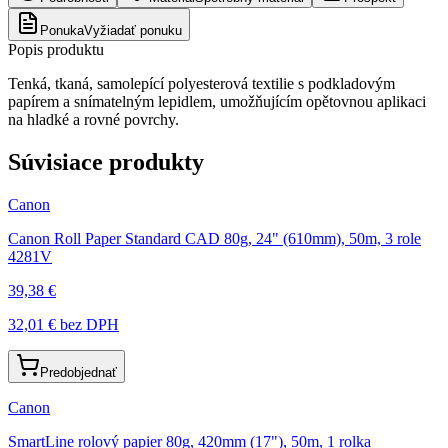
Ponuka
Vyžiadať ponuku
Popis produktu
Tenká, tkaná, samolepící polyesterová textilie s podkladovým
papírem a snímatelným lepidlem, umožňujícím opětovnou aplikaci
na hladké a rovné povrchy.
Súvisiace produkty
Canon
Canon Roll Paper Standard CAD 80g, 24" (610mm), 50m, 3 role
4281V
39,38 €
32,01 €
bez DPH
Predobjednať
Canon
SmartLine rolový papier 80g, 420mm (17"), 50m, 1 rolka