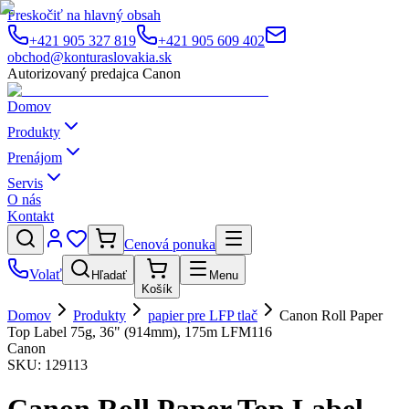
Preskočiť na hlavný obsah
+421 905 327 819
+421 905 609 402
obchod@konturaslovakia.sk
Autorizovaný predajca Canon
Domov
Produkty
Prenájom
Servis
O nás
Kontakt
Cenová ponuka
Volať
Hľadať
Menu
Košík
Domov
Produkty
papier pre LFP tlač
Canon Roll Paper
Top Label 75g, 36" (914mm), 175m LFM116
Canon
SKU:
129113