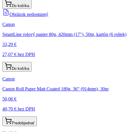
Do košíka
Obrázok nedostupný
Canon
SmartLine rolový papier 80g, 420mm (17"), 50m, kartón (6 roliek)
33,29 €
27,07 €
bez DPH
Do košíka
Canon
Canon Roll Paper Matt Coated 180g, 36" (914mm), 30m
50,06 €
40,70 €
bez DPH
Predobjednať