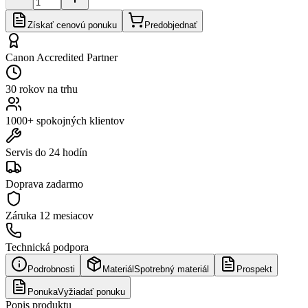
Získať cenovú ponuku
Predobjednať
Canon Accredited Partner
30 rokov na trhu
1000+ spokojných klientov
Servis do 24 hodín
Doprava zadarmo
Záruka
12 mesiacov
Technická podpora
Podrobnosti
Materiál
Spotrebný materiál
Prospekt
Ponuka
Vyžiadať ponuku
Popis produktu