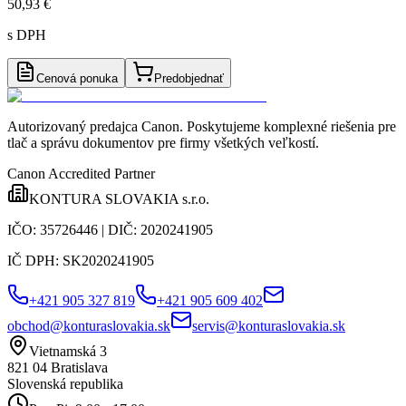
50,93 €
s DPH
Cenová ponuka
Predobjednať
Autorizovaný predajca Canon
. Poskytujeme komplexné riešenia pre
tlač a správu dokumentov pre firmy všetkých veľkostí.
Canon Accredited Partner
KONTURA SLOVAKIA s.r.o.
IČO:
35726446
| DIČ:
2020241905
IČ DPH:
SK2020241905
+421 905 327 819
+421 905 609 402
obchod@konturaslovakia.sk
servis@konturaslovakia.sk
Vietnamská 3
821 04
Bratislava
Slovenská republika