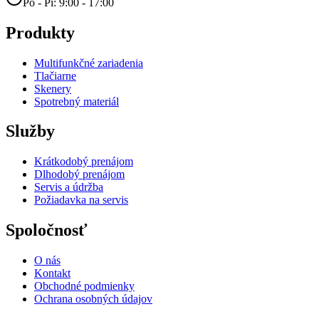
Po - Pi: 9:00 - 17:00
Produkty
Multifunkčné zariadenia
Tlačiarne
Skenery
Spotrebný materiál
Služby
Krátkodobý prenájom
Dlhodobý prenájom
Servis a údržba
Požiadavka na servis
Spoločnosť
O nás
Kontakt
Obchodné podmienky
Ochrana osobných údajov