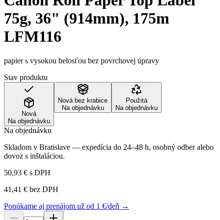
Canon Roll Paper Top Label
75g, 36" (914mm), 175m
LFM116
papier s vysokou belosťou bez povrchovej úpravy
Stav produktu
Nová bez krabice
Použitá
Na objednávku
Na objednávku
Nová
Na objednávku
Na objednávku
Skladom v Bratislave — expedícia do 24–48 h, osobný odber alebo
dovoz s inštaláciou.
50,93 €
s DPH
41,41 €
bez DPH
Ponúkame aj prenájom už od 1 €/deň →