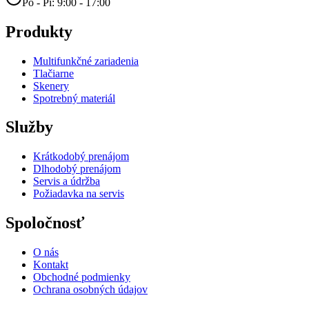
Po - Pi: 9:00 - 17:00
Produkty
Multifunkčné zariadenia
Tlačiarne
Skenery
Spotrebný materiál
Služby
Krátkodobý prenájom
Dlhodobý prenájom
Servis a údržba
Požiadavka na servis
Spoločnosť
O nás
Kontakt
Obchodné podmienky
Ochrana osobných údajov