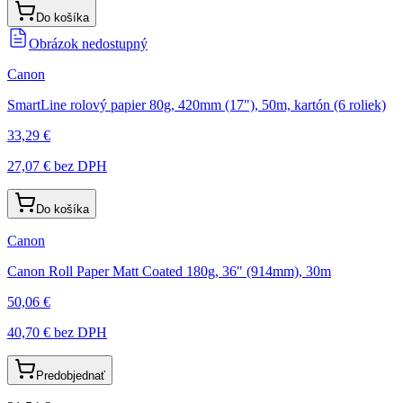
Do košíka
Obrázok nedostupný
Canon
SmartLine rolový papier 80g, 420mm (17"), 50m, kartón (6 roliek)
33,29 €
27,07 €
bez DPH
Do košíka
Canon
Canon Roll Paper Matt Coated 180g, 36" (914mm), 30m
50,06 €
40,70 €
bez DPH
Predobjednať