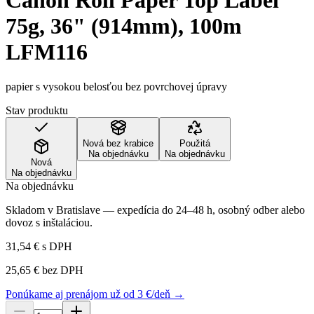
Canon Roll Paper Top Label
75g, 36" (914mm), 100m
LFM116
papier s vysokou belosťou bez povrchovej úpravy
Stav produktu
Nová bez krabice
Použitá
Na objednávku
Na objednávku
Nová
Na objednávku
Na objednávku
Skladom v Bratislave — expedícia do 24–48 h, osobný odber alebo
dovoz s inštaláciou.
31,54 €
s DPH
25,65 €
bez DPH
Ponúkame aj prenájom už od 3 €/deň →