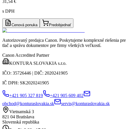
31,54 €
s DPH
Cenová ponuka
Predobjednať
Autorizovaný predajca Canon
. Poskytujeme komplexné riešenia pre
tlač a správu dokumentov pre firmy všetkých veľkostí.
Canon Accredited Partner
KONTURA SLOVAKIA s.r.o.
IČO:
35726446
| DIČ:
2020241905
IČ DPH:
SK2020241905
+421 905 327 819
+421 905 609 402
obchod@konturaslovakia.sk
servis@konturaslovakia.sk
Vietnamská 3
821 04
Bratislava
Slovenská republika