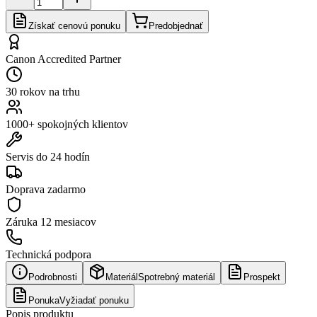
Získať cenovú ponuku
Predobjednať
Canon Accredited Partner
30 rokov na trhu
1000+ spokojných klientov
Servis do 24 hodín
Doprava zadarmo
Záruka
12 mesiacov
Technická podpora
Podrobnosti
Materiál
Spotrebný materiál
Prospekt
Ponuka
Vyžiadať ponuku
Popis produktu