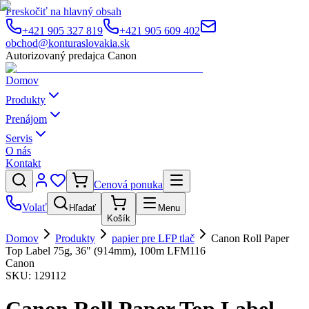
Preskočiť na hlavný obsah
+421 905 327 819
+421 905 609 402
obchod@konturaslovakia.sk
Autorizovaný predajca Canon
Domov
Produkty
Prenájom
Servis
O nás
Kontakt
Cenová ponuka
Volať
Hľadať
Menu
Košík
Domov
Produkty
papier pre LFP tlač
Canon Roll Paper
Top Label 75g, 36" (914mm), 100m LFM116
Canon
SKU:
129112