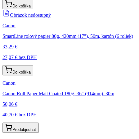
Do košíka
Obrázok nedostupný
Canon
SmartLine rolový papier 80g, 420mm (17"), 50m, kartón (6 roliek)
33,29 €
27,07 €
bez DPH
Do košíka
Canon
Canon Roll Paper Matt Coated 180g, 36" (914mm), 30m
50,06 €
40,70 €
bez DPH
Predobjednať