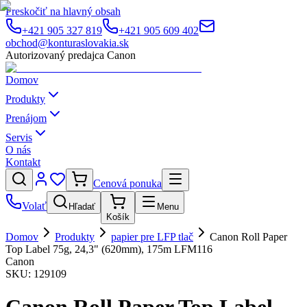
Preskočiť na hlavný obsah
+421 905 327 819
+421 905 609 402
obchod@konturaslovakia.sk
Autorizovaný predajca Canon
Domov
Produkty
Prenájom
Servis
O nás
Kontakt
Cenová ponuka
Volať
Hľadať
Menu
Košík
Domov
Produkty
papier pre LFP tlač
Canon Roll Paper
Top Label 75g, 24,3" (620mm), 175m LFM116
Canon
SKU:
129109