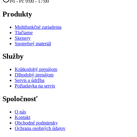
Po - Pi: 9:00 - 17:00
Produkty
Multifunkčné zariadenia
Tlačiarne
Skenery
Spotrebný materiál
Služby
Krátkodobý prenájom
Dlhodobý prenájom
Servis a údržba
Požiadavka na servis
Spoločnosť
O nás
Kontakt
Obchodné podmienky
Ochrana osobných údajov