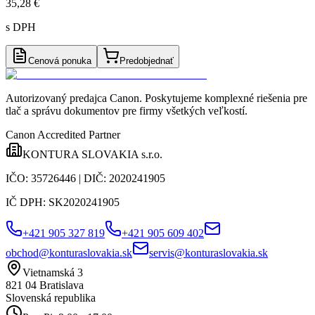
35,28 €
s DPH
Cenová ponuka
Predobjednať
Autorizovaný predajca Canon
. Poskytujeme komplexné riešenia pre
tlač a správu dokumentov pre firmy všetkých veľkostí.
Canon Accredited Partner
KONTURA SLOVAKIA s.r.o.
IČO:
35726446
| DIČ:
2020241905
IČ DPH:
SK2020241905
+421 905 327 819
+421 905 609 402
obchod@konturaslovakia.sk
servis@konturaslovakia.sk
Vietnamská 3
821 04
Bratislava
Slovenská republika