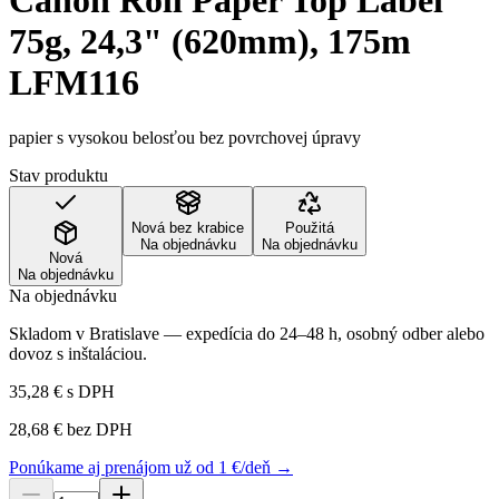
Canon Roll Paper Top Label
75g, 24,3" (620mm), 175m
LFM116
papier s vysokou belosťou bez povrchovej úpravy
Stav produktu
Nová bez krabice
Použitá
Na objednávku
Na objednávku
Nová
Na objednávku
Na objednávku
Skladom v Bratislave — expedícia do 24–48 h, osobný odber alebo
dovoz s inštaláciou.
35,28 €
s DPH
28,68 €
bez DPH
Ponúkame aj prenájom už od 1 €/deň →