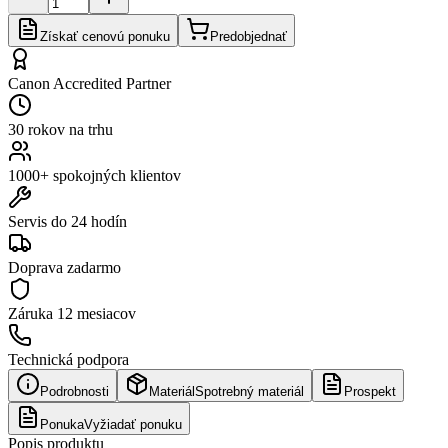
Získať cenovú ponuku
Predobjednať
Canon Accredited Partner
30 rokov na trhu
1000+ spokojných klientov
Servis do 24 hodín
Doprava zadarmo
Záruka
12 mesiacov
Technická podpora
Podrobnosti
Materiál
Spotrebný materiál
Prospekt
Ponuka
Vyžiadať ponuku
Popis produktu