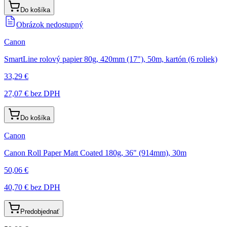
Do košíka
Obrázok nedostupný
Canon
SmartLine rolový papier 80g, 420mm (17"), 50m, kartón (6 roliek)
33,29 €
27,07 €
bez DPH
Do košíka
Canon
Canon Roll Paper Matt Coated 180g, 36" (914mm), 30m
50,06 €
40,70 €
bez DPH
Predobjednať