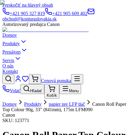
Preskočiť na hlavný obsah
+421 905 327 819
+421 905 609 402
obchod@konturaslovakia.sk
Autorizovaný predajca Canon
Domov
Produkty
Prenájom
Servis
O nás
Kontakt
Cenová ponuka
Volať
Hľadať
Menu
Košík
Domov
Produkty
papier pre LFP tlač
Canon Roll Paper
Top Colour 90g, 33" (841mm), 175m LFM090
Canon
SKU:
123771