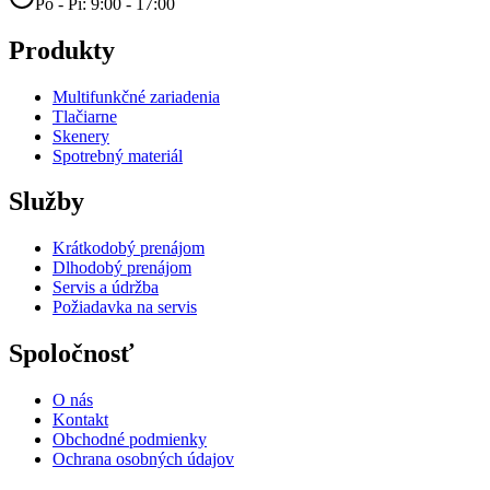
Po - Pi: 9:00 - 17:00
Produkty
Multifunkčné zariadenia
Tlačiarne
Skenery
Spotrebný materiál
Služby
Krátkodobý prenájom
Dlhodobý prenájom
Servis a údržba
Požiadavka na servis
Spoločnosť
O nás
Kontakt
Obchodné podmienky
Ochrana osobných údajov