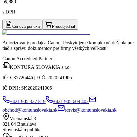
59,88 €
s DPH
Cenová ponuka
Predobjednať
Autorizovaný predajca Canon
. Poskytujeme komplexné riešenia pre
tlač a správu dokumentov pre firmy všetkých veľkostí.
Canon Accredited Partner
KONTURA SLOVAKIA s.r.o.
IČO:
35726446
| DIČ:
2020241905
IČ DPH:
SK2020241905
+421 905 327 819
+421 905 609 402
obchod@konturaslovakia.sk
servis@konturaslovakia.sk
Vietnamská 3
821 04
Bratislava
Slovenská republika