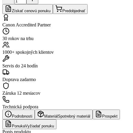
Získať cenovú ponuku
Predobjednať
Canon Accredited Partner
30 rokov na trhu
1000+ spokojných klientov
Servis do 24 hodín
Doprava zadarmo
Záruka
12 mesiacov
Technická podpora
Podrobnosti
Materiál
Spotrebný materiál
Prospekt
Ponuka
Vyžiadať ponuku
Popis produktu