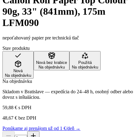
Canon Roll Paper Top Colour
90g, 33" (841mm), 175m
LFM090
nepoťahovaný papier pre technickú tlač
Stav produktu
Nová bez krabice
Použitá
Na objednávku
Na objednávku
Nová
Na objednávku
Na objednávku
Skladom v Bratislave — expedícia do 24–48 h, osobný odber alebo
dovoz s inštaláciou.
59,88 €
s DPH
48,67 €
bez DPH
Ponúkame aj prenájom už od 1 €/deň →