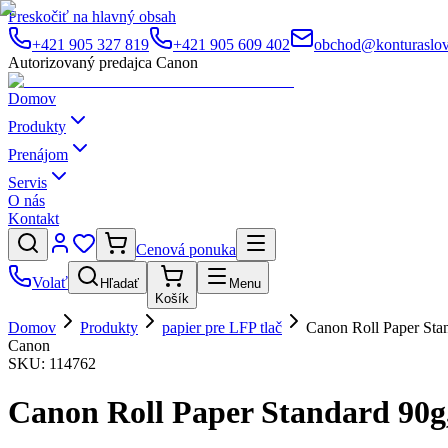
Preskočiť na hlavný obsah
+421 905 327 819
+421 905 609 402
obchod@konturaslov
Autorizovaný predajca Canon
Domov
Produkty
Prenájom
Servis
O nás
Kontakt
Cenová ponuka
Volať
Hľadať
Menu
Košík
Domov
Produkty
papier pre LFP tlač
Canon Roll Paper Sta
Canon
SKU:
114762
Canon Roll Paper Standard 90g