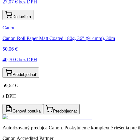
27,07 €
bez DPH
Do košíka
Canon
Canon Roll Paper Matt Coated 180g, 36" (914mm), 30m
50,06 €
40,70 €
bez DPH
Predobjednať
59,62 €
s DPH
Cenová ponuka
Predobjednať
Autorizovaný predajca Canon
. Poskytujeme komplexné riešenia pre t
Canon Accredited Partner