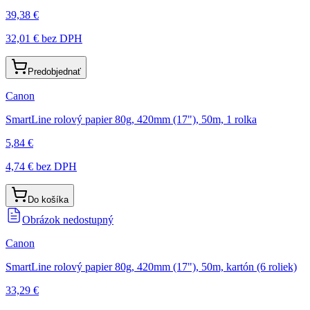
39,38 €
32,01 €
bez DPH
Predobjednať
Canon
SmartLine rolový papier 80g, 420mm (17"), 50m, 1 rolka
5,84 €
4,74 €
bez DPH
Do košíka
Obrázok nedostupný
Canon
SmartLine rolový papier 80g, 420mm (17"), 50m, kartón (6 roliek)
33,29 €