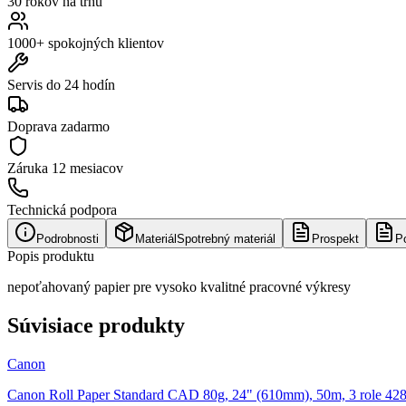
30 rokov na trhu
1000+ spokojných klientov
Servis do 24 hodín
Doprava zadarmo
Záruka
12 mesiacov
Technická podpora
Podrobnosti
Materiál
Spotrebný materiál
Prospekt
P
Popis produktu
nepoťahovaný papier pre vysoko kvalitné pracovné výkresy
Súvisiace produkty
Canon
Canon Roll Paper Standard CAD 80g, 24" (610mm), 50m, 3 role 42