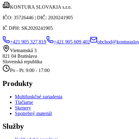
KONTURA SLOVAKIA s.r.o.
IČO:
35726446
| DIČ:
2020241905
IČ DPH:
SK2020241905
+421 905 327 819
+421 905 609 402
obchod@konturaslov
Vietnamská 3
821 04
Bratislava
Slovenská republika
Po - Pi: 9:00 - 17:00
Produkty
Multifunkčné zariadenia
Tlačiarne
Skenery
Spotrebný materiál
Služby