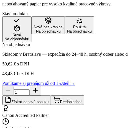
nepoťahovaný papier pre vysoko kvalitné pracovné výkresy
Stav produktu
Nová bez krabice
Použitá
Na objednávku
Na objednávku
Nová
Na objednávku
Na objednávku
Skladom v Bratislave — expedícia do 24–48 h, osobný odber alebo do
59,62 €
s DPH
48,48 €
bez DPH
Ponúkame aj prenájom už od 1 €/deň →
Získať cenovú ponuku
Predobjednať
Canon Accredited Partner