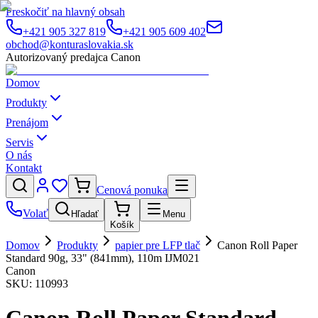
Preskočiť na hlavný obsah
+421 905 327 819
+421 905 609 402
obchod@konturaslovakia.sk
Autorizovaný predajca Canon
Domov
Produkty
Prenájom
Servis
O nás
Kontakt
Cenová ponuka
Volať
Hľadať
Menu
Košík
Domov
Produkty
papier pre LFP tlač
Canon Roll Paper
Standard 90g, 33" (841mm), 110m IJM021
Canon
SKU:
110993