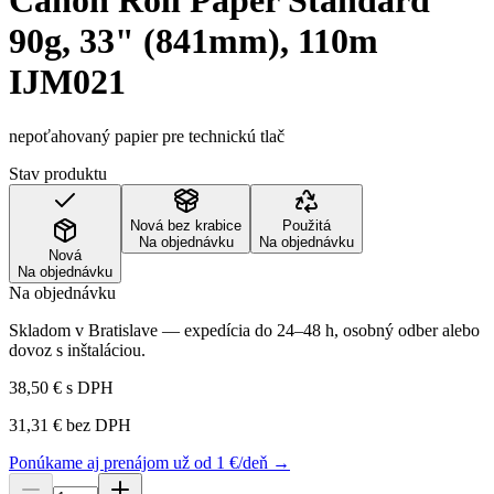
Canon Roll Paper Standard
90g, 33" (841mm), 110m
IJM021
nepoťahovaný papier pre technickú tlač
Stav produktu
Nová bez krabice
Použitá
Na objednávku
Na objednávku
Nová
Na objednávku
Na objednávku
Skladom v Bratislave — expedícia do 24–48 h, osobný odber alebo
dovoz s inštaláciou.
38,50 €
s DPH
31,31 €
bez DPH
Ponúkame aj prenájom už od 1 €/deň →