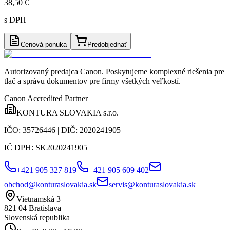
38,50 €
s DPH
Cenová ponuka
Predobjednať
Autorizovaný predajca Canon
. Poskytujeme komplexné riešenia pre
tlač a správu dokumentov pre firmy všetkých veľkostí.
Canon Accredited Partner
KONTURA SLOVAKIA s.r.o.
IČO:
35726446
| DIČ:
2020241905
IČ DPH:
SK2020241905
+421 905 327 819
+421 905 609 402
obchod@konturaslovakia.sk
servis@konturaslovakia.sk
Vietnamská 3
821 04
Bratislava
Slovenská republika