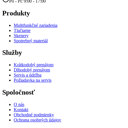
Po - Pi: 9:00 - 17:00
Produkty
Multifunkčné zariadenia
Tlačiarne
Skenery
Spotrebný materiál
Služby
Krátkodobý prenájom
Dlhodobý prenájom
Servis a údržba
Požiadavka na servis
Spoločnosť
O nás
Kontakt
Obchodné podmienky
Ochrana osobných údajov