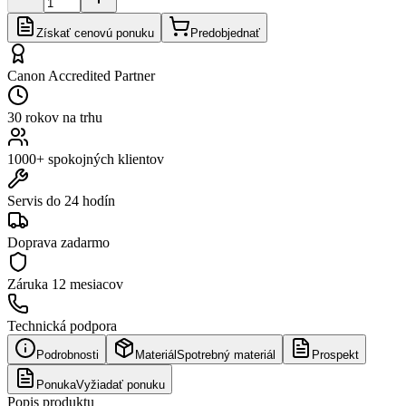
Získať cenovú ponuku
Predobjednať
Canon Accredited Partner
30 rokov na trhu
1000+ spokojných klientov
Servis do 24 hodín
Doprava zadarmo
Záruka
12 mesiacov
Technická podpora
Podrobnosti
Materiál
Spotrebný materiál
Prospekt
Ponuka
Vyžiadať ponuku
Popis produktu