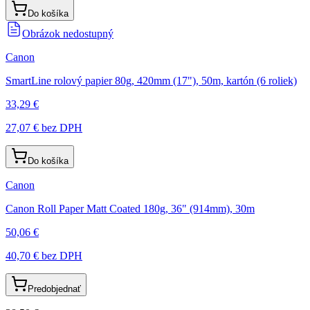
Do košíka
Obrázok nedostupný
Canon
SmartLine rolový papier 80g, 420mm (17"), 50m, kartón (6 roliek)
33,29 €
27,07 €
bez DPH
Do košíka
Canon
Canon Roll Paper Matt Coated 180g, 36" (914mm), 30m
50,06 €
40,70 €
bez DPH
Predobjednať