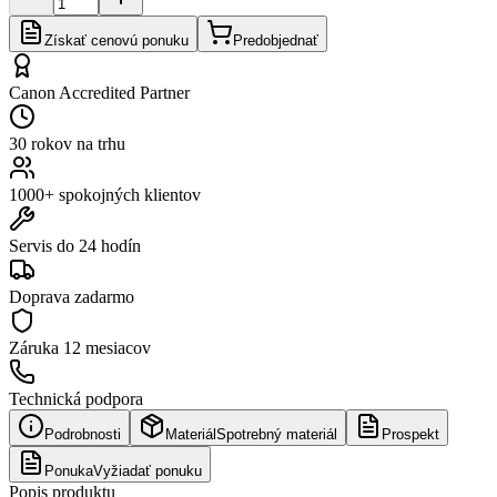
Získať cenovú ponuku
Predobjednať
Canon Accredited Partner
30 rokov na trhu
1000+ spokojných klientov
Servis do 24 hodín
Doprava zadarmo
Záruka
12 mesiacov
Technická podpora
Podrobnosti
Materiál
Spotrebný materiál
Prospekt
Ponuka
Vyžiadať ponuku
Popis produktu