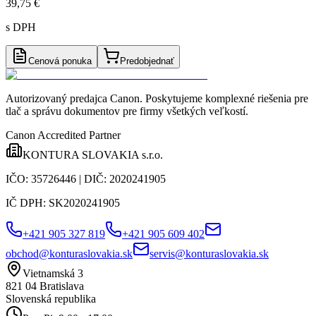
39,75 €
s DPH
Cenová ponuka
Predobjednať
Autorizovaný predajca Canon
. Poskytujeme komplexné riešenia pre
tlač a správu dokumentov pre firmy všetkých veľkostí.
Canon Accredited Partner
KONTURA SLOVAKIA s.r.o.
IČO:
35726446
| DIČ:
2020241905
IČ DPH:
SK2020241905
+421 905 327 819
+421 905 609 402
obchod@konturaslovakia.sk
servis@konturaslovakia.sk
Vietnamská 3
821 04
Bratislava
Slovenská republika