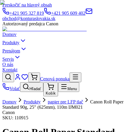
Preskočiť na hlavný obsah
+421 905 327 819
+421 905 609 402
obchod@konturaslovakia.sk
Autorizovaný predajca Canon
Domov
Produkty
Prenájom
Servis
O nás
Kontakt
Cenová ponuka
Volať
Hľadať
Menu
Košík
Domov
Produkty
papier pre LFP tlač
Canon Roll Paper
Standard 90g, 25" (625mm), 110m IJM021
Canon
SKU:
110915