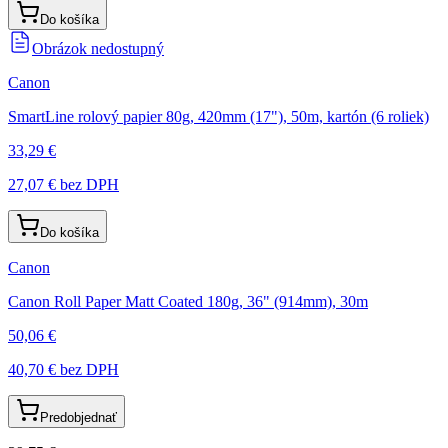
Do košíka
Obrázok nedostupný
Canon
SmartLine rolový papier 80g, 420mm (17"), 50m, kartón (6 roliek)
33,29 €
27,07 €
bez DPH
Do košíka
Canon
Canon Roll Paper Matt Coated 180g, 36" (914mm), 30m
50,06 €
40,70 €
bez DPH
Predobjednať