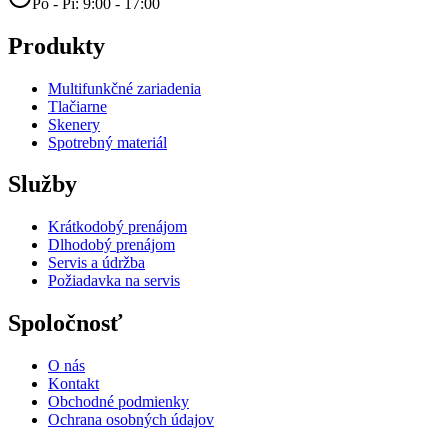
Po - Pi: 9:00 - 17:00
Produkty
Multifunkčné zariadenia
Tlačiarne
Skenery
Spotrebný materiál
Služby
Krátkodobý prenájom
Dlhodobý prenájom
Servis a údržba
Požiadavka na servis
Spoločnosť
O nás
Kontakt
Obchodné podmienky
Ochrana osobných údajov