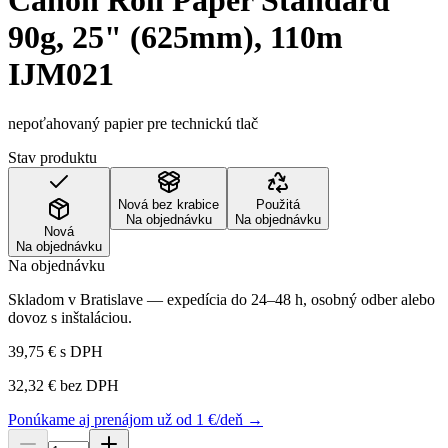
Canon Roll Paper Standard
90g, 25" (625mm), 110m
IJM021
nepoťahovaný papier pre technickú tlač
Stav produktu
Nová bez krabice
Použitá
Na objednávku
Na objednávku
Nová
Na objednávku
Na objednávku
Skladom v Bratislave — expedícia do 24–48 h, osobný odber alebo
dovoz s inštaláciou.
39,75 €
s DPH
32,32 €
bez DPH
Ponúkame aj prenájom už od 1 €/deň →