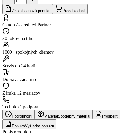
Získať cenovú ponuku
Predobjednať
Canon Accredited Partner
30 rokov na trhu
1000+ spokojných klientov
Servis do 24 hodín
Doprava zadarmo
Záruka
12 mesiacov
Technická podpora
Podrobnosti
Materiál
Spotrebný materiál
Prospekt
Ponuka
Vyžiadať ponuku
Popis produktu