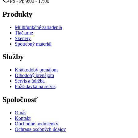
Po - Pi: 9:00 - 17:00
Produkty
Multifunkčné zariadenia
Tlačiarne
Skenery
Spotrebný materiál
Služby
Krátkodobý prenájom
Dlhodobý prenájom
Servis a údržba
Požiadavka na servis
Spoločnosť
O nás
Kontakt
Obchodné podmienky
Ochrana osobných údajov