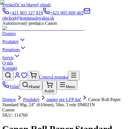
Preskočiť na hlavný obsah
+421 905 327 819
+421 905 609 402
obchod@konturaslovakia.sk
Autorizovaný predajca Canon
Domov
Produkty
Prenájom
Servis
O nás
Kontakt
Cenová ponuka
Volať
Hľadať
Menu
Košík
Domov
Produkty
papier pre LFP tlač
Canon Roll Paper
Standard 90g, 24" (610mm), 50m, 3 role IJM021N
Canon
SKU:
114760