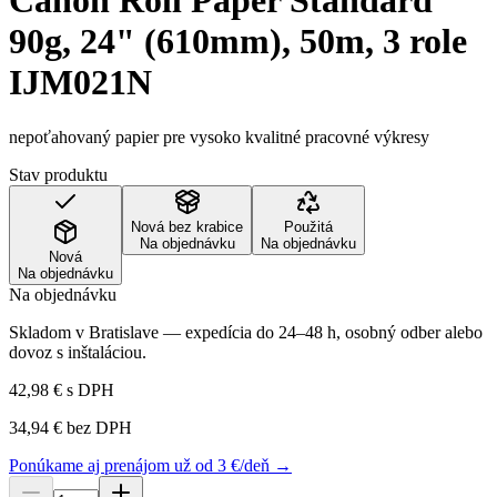
Canon Roll Paper Standard
90g, 24" (610mm), 50m, 3 role
IJM021N
nepoťahovaný papier pre vysoko kvalitné pracovné výkresy
Stav produktu
Nová bez krabice
Použitá
Na objednávku
Na objednávku
Nová
Na objednávku
Na objednávku
Skladom v Bratislave — expedícia do 24–48 h, osobný odber alebo
dovoz s inštaláciou.
42,98 €
s DPH
34,94 €
bez DPH
Ponúkame aj prenájom už od 3 €/deň →