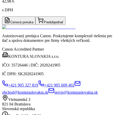
42,98 €
s DPH
Cenová ponuka
Predobjednať
Autorizovaný predajca Canon
. Poskytujeme komplexné riešenia pre
tlač a správu dokumentov pre firmy všetkých veľkostí.
Canon Accredited Partner
KONTURA SLOVAKIA s.r.o.
IČO:
35726446
| DIČ:
2020241905
IČ DPH:
SK2020241905
+421 905 327 819
+421 905 609 402
obchod@konturaslovakia.sk
servis@konturaslovakia.sk
Vietnamská 3
821 04
Bratislava
Slovenská republika