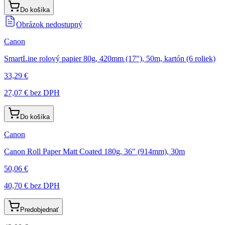
Do košíka
Obrázok nedostupný
Canon
SmartLine rolový papier 80g, 420mm (17"), 50m, kartón (6 roliek)
33,29 €
27,07 €
bez DPH
Do košíka
Canon
Canon Roll Paper Matt Coated 180g, 36" (914mm), 30m
50,06 €
40,70 €
bez DPH
Predobjednať