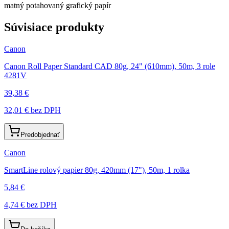
matný potahovaný grafický papír
Súvisiace produkty
Canon
Canon Roll Paper Standard CAD 80g, 24" (610mm), 50m, 3 role
4281V
39,38 €
32,01 €
bez DPH
Predobjednať
Canon
SmartLine rolový papier 80g, 420mm (17"), 50m, 1 rolka
5,84 €
4,74 €
bez DPH