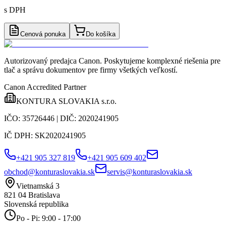
s DPH
Cenová ponuka
Do košíka
Autorizovaný predajca Canon
. Poskytujeme komplexné riešenia pre
tlač a správu dokumentov pre firmy všetkých veľkostí.
Canon Accredited Partner
KONTURA SLOVAKIA s.r.o.
IČO:
35726446
| DIČ:
2020241905
IČ DPH:
SK2020241905
+421 905 327 819
+421 905 609 402
obchod@konturaslovakia.sk
servis@konturaslovakia.sk
Vietnamská 3
821 04
Bratislava
Slovenská republika
Po - Pi: 9:00 - 17:00