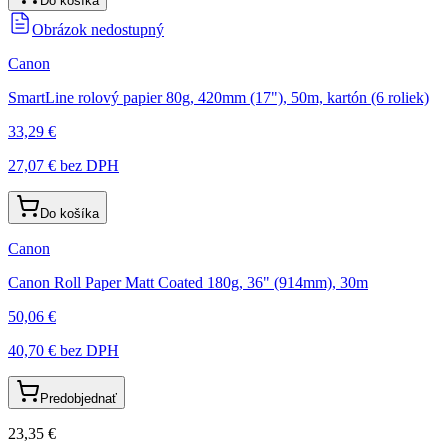
Do košíka
Obrázok nedostupný
Canon
SmartLine rolový papier 80g, 420mm (17"), 50m, kartón (6 roliek)
33,29 €
27,07 €
bez DPH
Do košíka
Canon
Canon Roll Paper Matt Coated 180g, 36" (914mm), 30m
50,06 €
40,70 €
bez DPH
Predobjednať
23,35 €