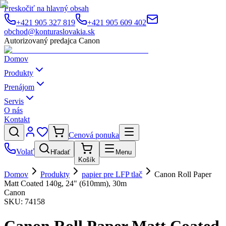
Preskočiť na hlavný obsah
+421 905 327 819
+421 905 609 402
obchod@konturaslovakia.sk
Autorizovaný predajca Canon
Domov
Produkty
Prenájom
Servis
O nás
Kontakt
Cenová ponuka
Volať
Hľadať
Menu
Košík
Domov
Produkty
papier pre LFP tlač
Canon Roll Paper
Matt Coated 140g, 24" (610mm), 30m
Canon
SKU:
74158