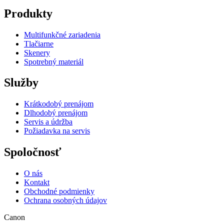
Produkty
Multifunkčné zariadenia
Tlačiarne
Skenery
Spotrebný materiál
Služby
Krátkodobý prenájom
Dlhodobý prenájom
Servis a údržba
Požiadavka na servis
Spoločnosť
O nás
Kontakt
Obchodné podmienky
Ochrana osobných údajov
Canon