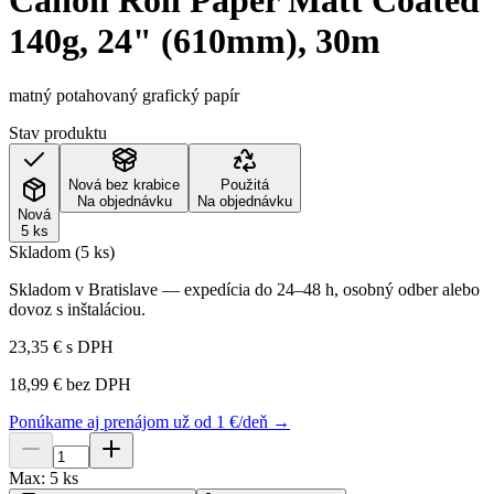
Canon Roll Paper Matt Coated
140g, 24" (610mm), 30m
matný potahovaný grafický papír
Stav produktu
Nová bez krabice
Použitá
Na objednávku
Na objednávku
Nová
5 ks
Skladom (5 ks)
Skladom v Bratislave — expedícia do 24–48 h, osobný odber alebo
dovoz s inštaláciou.
23,35 €
s DPH
18,99 €
bez DPH
Ponúkame aj prenájom už od 1 €/deň →
Max:
5
ks