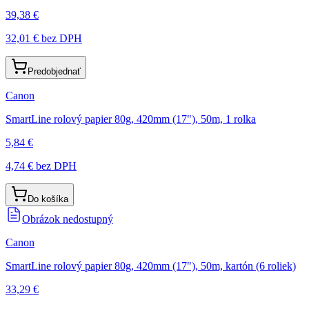
39,38 €
32,01 €
bez DPH
Predobjednať
Canon
SmartLine rolový papier 80g, 420mm (17"), 50m, 1 rolka
5,84 €
4,74 €
bez DPH
Do košíka
Obrázok nedostupný
Canon
SmartLine rolový papier 80g, 420mm (17"), 50m, kartón (6 roliek)
33,29 €