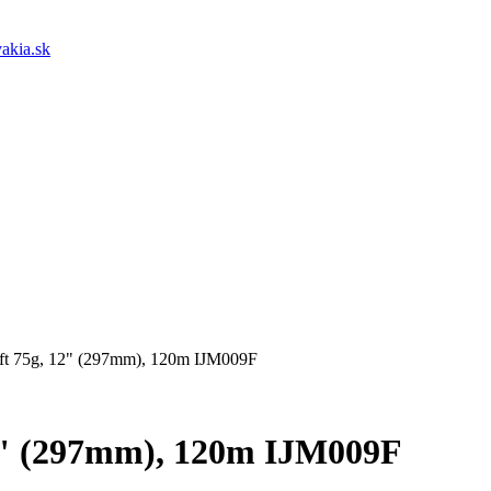
akia.sk
aft 75g, 12" (297mm), 120m IJM009F
12" (297mm), 120m IJM009F