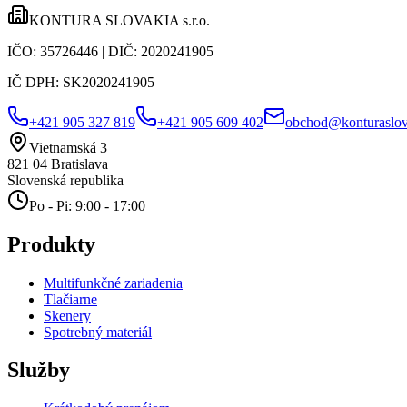
KONTURA SLOVAKIA s.r.o.
IČO:
35726446
| DIČ:
2020241905
IČ DPH:
SK2020241905
+421 905 327 819
+421 905 609 402
obchod@konturaslov
Vietnamská 3
821 04
Bratislava
Slovenská republika
Po - Pi: 9:00 - 17:00
Produkty
Multifunkčné zariadenia
Tlačiarne
Skenery
Spotrebný materiál
Služby