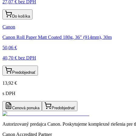
27,07 €
bez DPH
Do košíka
Canon
Canon Roll Paper Matt Coated 180g, 36" (914mm), 30m
50,06 €
40,70 €
bez DPH
Predobjednať
13,92 €
s DPH
Cenová ponuka
Predobjednať
Autorizovaný predajca Canon
. Poskytujeme komplexné riešenia pre t
Canon Accredited Partner