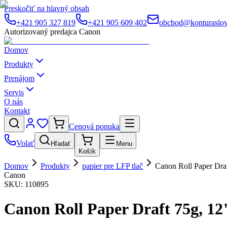
Preskočiť na hlavný obsah
+421 905 327 819
+421 905 609 402
obchod@konturaslov
Autorizovaný predajca Canon
Domov
Produkty
Prenájom
Servis
O nás
Kontakt
Cenová ponuka
Volať
Hľadať
Menu
Košík
Domov
Produkty
papier pre LFP tlač
Canon Roll Paper Dr
Canon
SKU:
110895
Canon Roll Paper Draft 75g, 