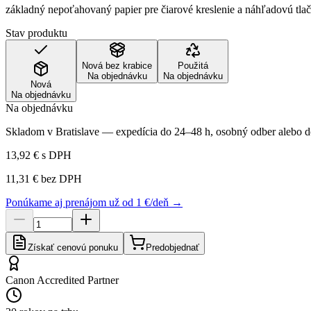
základný nepoťahovaný papier pre čiarové kreslenie a náhľadovú tlač
Stav produktu
Nová bez krabice
Použitá
Na objednávku
Na objednávku
Nová
Na objednávku
Na objednávku
Skladom v Bratislave — expedícia do 24–48 h, osobný odber alebo do
13,92 €
s DPH
11,31 €
bez DPH
Ponúkame aj prenájom už od 1 €/deň →
Získať cenovú ponuku
Predobjednať
Canon Accredited Partner