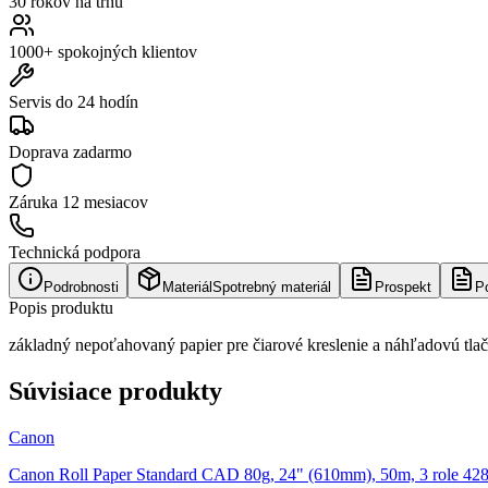
30 rokov na trhu
1000+ spokojných klientov
Servis do 24 hodín
Doprava zadarmo
Záruka
12 mesiacov
Technická podpora
Podrobnosti
Materiál
Spotrebný materiál
Prospekt
P
Popis produktu
základný nepoťahovaný papier pre čiarové kreslenie a náhľadovú tlač
Súvisiace produkty
Canon
Canon Roll Paper Standard CAD 80g, 24" (610mm), 50m, 3 role 42