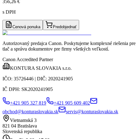
356,26 €
s DPH
Cenová ponuka
Predobjednať
Autorizovaný predajca Canon
. Poskytujeme komplexné riešenia pre
tlač a správu dokumentov pre firmy všetkých veľkostí.
Canon Accredited Partner
KONTURA SLOVAKIA s.r.o.
IČO:
35726446
| DIČ:
2020241905
IČ DPH:
SK2020241905
+421 905 327 819
+421 905 609 402
obchod@konturaslovakia.sk
servis@konturaslovakia.sk
Vietnamská 3
821 04
Bratislava
Slovenská republika