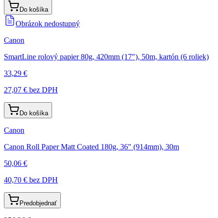
Do košíka
Obrázok nedostupný
Canon
SmartLine rolový papier 80g, 420mm (17"), 50m, kartón (6 roliek)
33,29 €
27,07 €
bez DPH
Do košíka
Canon
Canon Roll Paper Matt Coated 180g, 36" (914mm), 30m
50,06 €
40,70 €
bez DPH
Predobjednať