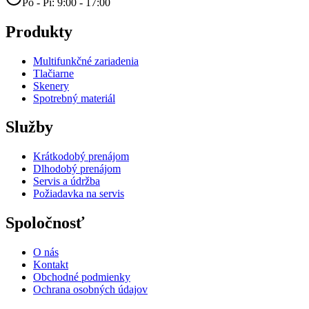
Po - Pi: 9:00 - 17:00
Produkty
Multifunkčné zariadenia
Tlačiarne
Skenery
Spotrebný materiál
Služby
Krátkodobý prenájom
Dlhodobý prenájom
Servis a údržba
Požiadavka na servis
Spoločnosť
O nás
Kontakt
Obchodné podmienky
Ochrana osobných údajov