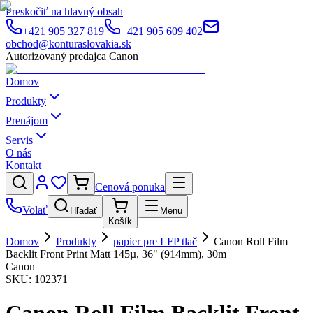
Preskočiť na hlavný obsah
+421 905 327 819
+421 905 609 402
obchod@konturaslovakia.sk
Autorizovaný predajca Canon
Domov
Produkty
Prenájom
Servis
O nás
Kontakt
Cenová ponuka
Volať
Hľadať
Menu
Košík
Domov
Produkty
papier pre LFP tlač
Canon Roll Film
Backlit Front Print Matt 145µ, 36" (914mm), 30m
Canon
SKU:
102371