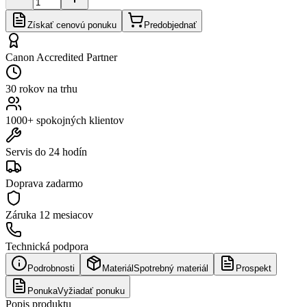
Získať cenovú ponuku
Predobjednať
Canon Accredited Partner
30 rokov na trhu
1000+ spokojných klientov
Servis do 24 hodín
Doprava zadarmo
Záruka
12 mesiacov
Technická podpora
Podrobnosti
Materiál
Spotrebný materiál
Prospekt
Ponuka
Vyžiadať ponuku
Popis produktu