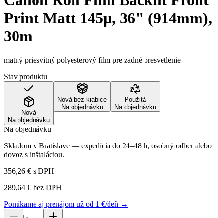
Canon Roll Film Backlit Front
Print Matt 145µ, 36" (914mm),
30m
matný priesvitný polyesterový film pre zadné presvetlenie
Stav produktu
Nová bez krabice
Použitá
Na objednávku
Na objednávku
Nová
Na objednávku
Na objednávku
Skladom v Bratislave — expedícia do 24–48 h, osobný odber alebo
dovoz s inštaláciou.
356,26 €
s DPH
289,64 €
bez DPH
Ponúkame aj prenájom už od 1 €/deň →