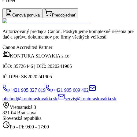
s DPH
Cenová ponuka
Predobjednať
Autorizovaný predajca Canon
. Poskytujeme komplexné riešenia pre
tlač a správu dokumentov pre firmy všetkých veľkostí.
Canon Accredited Partner
KONTURA SLOVAKIA s.r.o.
IČO:
35726446
| DIČ:
2020241905
IČ DPH:
SK2020241905
+421 905 327 819
+421 905 609 402
obchod@konturaslovakia.sk
servis@konturaslovakia.sk
Vietnamská 3
821 04
Bratislava
Slovenská republika
Po - Pi: 9:00 - 17:00