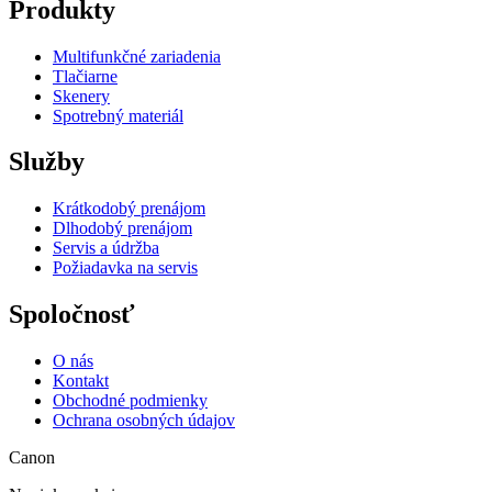
Produkty
Multifunkčné zariadenia
Tlačiarne
Skenery
Spotrebný materiál
Služby
Krátkodobý prenájom
Dlhodobý prenájom
Servis a údržba
Požiadavka na servis
Spoločnosť
O nás
Kontakt
Obchodné podmienky
Ochrana osobných údajov
Canon