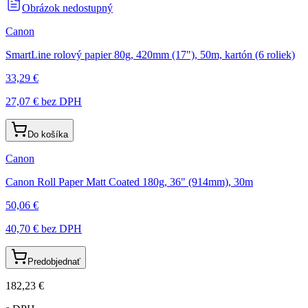
Obrázok nedostupný
Canon
SmartLine rolový papier 80g, 420mm (17"), 50m, kartón (6 roliek)
33,29 €
27,07 €
bez DPH
Do košíka
Canon
Canon Roll Paper Matt Coated 180g, 36" (914mm), 30m
50,06 €
40,70 €
bez DPH
Predobjednať
182,23 €