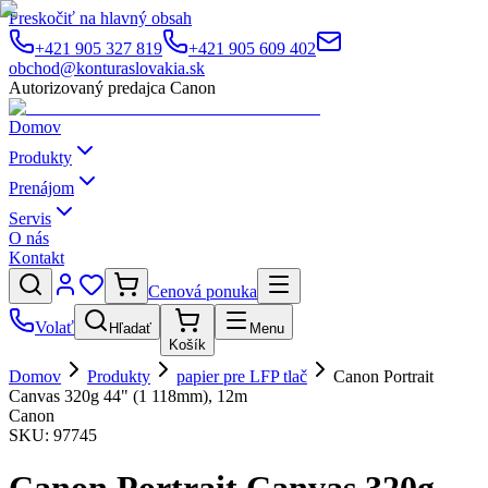
Preskočiť na hlavný obsah
+421 905 327 819
+421 905 609 402
obchod@konturaslovakia.sk
Autorizovaný predajca Canon
Domov
Produkty
Prenájom
Servis
O nás
Kontakt
Cenová ponuka
Volať
Hľadať
Menu
Košík
Domov
Produkty
papier pre LFP tlač
Canon Portrait
Canvas 320g 44" (1 118mm), 12m
Canon
SKU:
97745