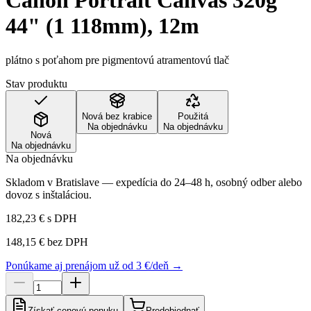
Canon Portrait Canvas 320g
44" (1 118mm), 12m
plátno s poťahom pre pigmentovú atramentovú tlač
Stav produktu
Nová bez krabice
Použitá
Na objednávku
Na objednávku
Nová
Na objednávku
Na objednávku
Skladom v Bratislave — expedícia do 24–48 h, osobný odber alebo
dovoz s inštaláciou.
182,23 €
s DPH
148,15 €
bez DPH
Ponúkame aj prenájom už od 3 €/deň →
Získať cenovú ponuku
Predobjednať