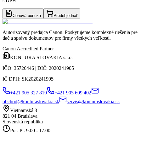
s DPH
Cenová ponuka
Predobjednať
Autorizovaný predajca Canon
. Poskytujeme komplexné riešenia pre
tlač a správu dokumentov pre firmy všetkých veľkostí.
Canon Accredited Partner
KONTURA SLOVAKIA s.r.o.
IČO:
35726446
| DIČ:
2020241905
IČ DPH:
SK2020241905
+421 905 327 819
+421 905 609 402
obchod@konturaslovakia.sk
servis@konturaslovakia.sk
Vietnamská 3
821 04
Bratislava
Slovenská republika
Po - Pi: 9:00 - 17:00