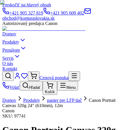
Preskočiť na hlavný obsah
+421 905 327 819
+421 905 609 402
obchod@konturaslovakia.sk
Autorizovaný predajca Canon
Domov
Produkty
Prenájom
Servis
O nás
Kontakt
Cenová ponuka
Volať
Hľadať
Menu
Košík
Domov
Produkty
papier pre LFP tlač
Canon Portrait
Canvas 320g 24" (610mm), 12m
Canon
SKU:
97741