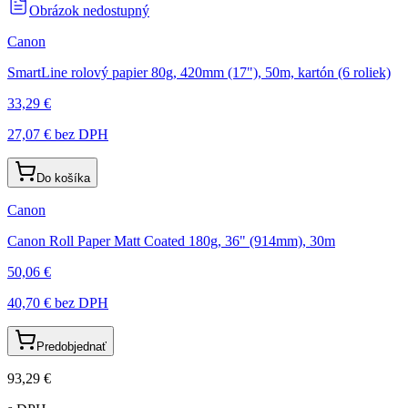
Obrázok nedostupný
Canon
SmartLine rolový papier 80g, 420mm (17"), 50m, kartón (6 roliek)
33,29 €
27,07 €
bez DPH
Do košíka
Canon
Canon Roll Paper Matt Coated 180g, 36" (914mm), 30m
50,06 €
40,70 €
bez DPH
Predobjednať
93,29 €