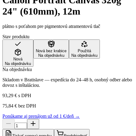
Canon Portrait Canvas 320g
24" (610mm), 12m
plátno s poťahom pre pigmentovú atramentovú tlač
Stav produktu
Nová bez krabice
Použitá
Na objednávku
Na objednávku
Nová
Na objednávku
Na objednávku
Skladom v Bratislave — expedícia do 24–48 h, osobný odber alebo
dovoz s inštaláciou.
93,29 €
s DPH
75,84 €
bez DPH
Ponúkame aj prenájom už od 1 €/deň →
Získať cenovú ponuku
Predobjednať