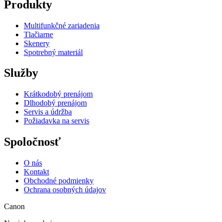
Produkty
Multifunkčné zariadenia
Tlačiarne
Skenery
Spotrebný materiál
Služby
Krátkodobý prenájom
Dlhodobý prenájom
Servis a údržba
Požiadavka na servis
Spoločnosť
O nás
Kontakt
Obchodné podmienky
Ochrana osobných údajov
Canon