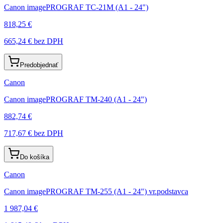
Canon imagePROGRAF TC-21M (A1 - 24")
818,25 €
665,24 €
bez DPH
Predobjednať
Canon
Canon imagePROGRAF TM-240 (A1 - 24")
882,74 €
717,67 €
bez DPH
Do košíka
Canon
Canon imagePROGRAF TM-255 (A1 - 24") vr.podstavca
1 987,04 €