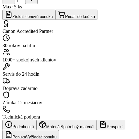
Max:
5
ks
Získať cenovú ponuku
Pridať do košíka
Canon Accredited Partner
30 rokov na trhu
1000+ spokojných klientov
Servis do 24 hodín
Doprava zadarmo
Záruka
12 mesiacov
Technická podpora
Podrobnosti
Materiál
Spotrebný materiál
Prospekt
Ponuka
Vyžiadať ponuku