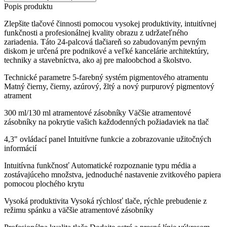
Popis produktu
Zlepšite tlačové činnosti pomocou vysokej produktivity, intuitívnej
funkčnosti a profesionálnej kvality obrazu z udržateľného
zariadenia. Táto 24-palcová tlačiareň so zabudovaným pevným
diskom je určená pre podnikové a veľké kancelárie architektúry,
techniky a stavebníctva, ako aj pre maloobchod a školstvo.
Technické parametre 5-farebný systém pigmentového atramentu
Matný čierny, čierny, azúrový, žltý a nový purpurový pigmentový
atrament
300 ml/130 ml atramentové zásobníky Väčšie atramentové
zásobníky na pokrytie vašich každodenných požiadaviek na tlač
4,3" ovládací panel Intuitívne funkcie a zobrazovanie užitočných
informácií
Intuitívna funkčnosť Automatické rozpoznanie typu média a
zostávajúceho množstva, jednoduché nastavenie zvitkového papiera
pomocou plochého krytu
Vysoká produktivita Vysoká rýchlosť tlače, rýchle prebudenie z
režimu spánku a väčšie atramentové zásobníky