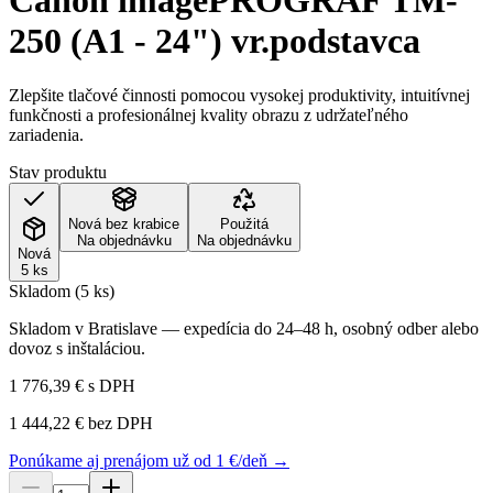
Canon imagePROGRAF TM-
250 (A1 - 24") vr.podstavca
Zlepšite tlačové činnosti pomocou vysokej produktivity, intuitívnej
funkčnosti a profesionálnej kvality obrazu z udržateľného
zariadenia.
Stav produktu
Nová bez krabice
Použitá
Na objednávku
Na objednávku
Nová
5 ks
Skladom (5 ks)
Skladom v Bratislave — expedícia do 24–48 h, osobný odber alebo
dovoz s inštaláciou.
1 776,39 €
s DPH
1 444,22 €
bez DPH
Ponúkame aj prenájom už od 1 €/deň →