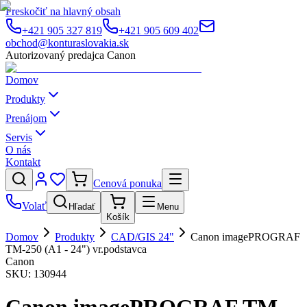
Preskočiť na hlavný obsah
+421 905 327 819
+421 905 609 402
obchod@konturaslovakia.sk
Autorizovaný predajca Canon
Domov
Produkty
Prenájom
Servis
O nás
Kontakt
Cenová ponuka
Volať
Hľadať
Menu
Košík
Domov
Produkty
CAD/GIS 24"
Canon imagePROGRAF
TM-250 (A1 - 24") vr.podstavca
Canon
SKU:
130944