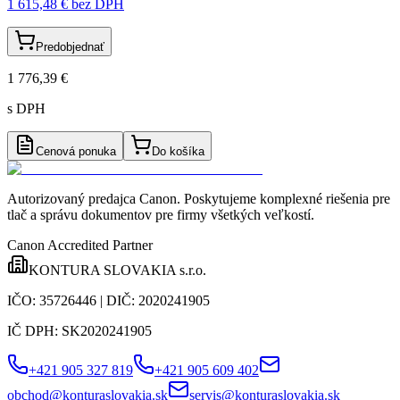
1 615,48 €
bez DPH
Predobjednať
1 776,39 €
s DPH
Cenová ponuka
Do košíka
Autorizovaný predajca Canon
. Poskytujeme komplexné riešenia pre
tlač a správu dokumentov pre firmy všetkých veľkostí.
Canon Accredited Partner
KONTURA SLOVAKIA s.r.o.
IČO:
35726446
| DIČ:
2020241905
IČ DPH:
SK2020241905
+421 905 327 819
+421 905 609 402
obchod@konturaslovakia.sk
servis@konturaslovakia.sk