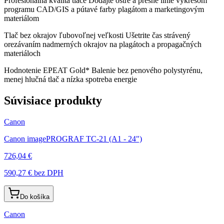
Profesionálna kvalita tlače Dodajte ostré a presné línie výkresom
programu CAD/GIS a pútavé farby plagátom a marketingovým
materiálom
Tlač bez okrajov ľubovoľnej veľkosti Ušetrite čas strávený
orezávaním nadmerných okrajov na plagátoch a propagačných
materiáloch
Hodnotenie EPEAT Gold* Balenie bez penového polystyrénu,
menej hlučná tlač a nízka spotreba energie
Súvisiace produkty
Canon
Canon imagePROGRAF TC-21 (A1 - 24")
726,04 €
590,27 €
bez DPH
Do košíka
Canon