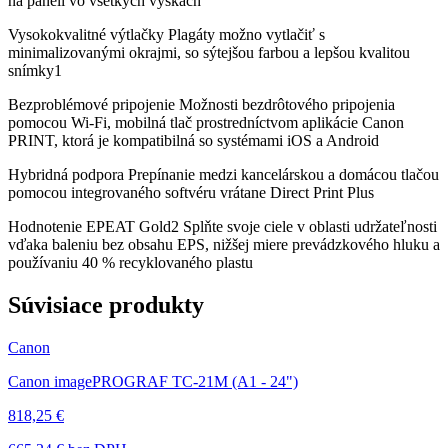
na paneli vo všetkých výškach
Vysokokvalitné výtlačky Plagáty možno vytlačiť s
minimalizovanými okrajmi, so sýtejšou farbou a lepšou kvalitou
snímky1
Bezproblémové pripojenie Možnosti bezdrôtového pripojenia
pomocou Wi-Fi, mobilná tlač prostredníctvom aplikácie Canon
PRINT, ktorá je kompatibilná so systémami iOS a Android
Hybridná podpora Prepínanie medzi kancelárskou a domácou tlačou
pomocou integrovaného softvéru vrátane Direct Print Plus
Hodnotenie EPEAT Gold2 Splňte svoje ciele v oblasti udržateľnosti
vďaka baleniu bez obsahu EPS, nižšej miere prevádzkového hluku a
používaniu 40 % recyklovaného plastu
Súvisiace produkty
Canon
Canon imagePROGRAF TC-21M (A1 - 24")
818,25 €