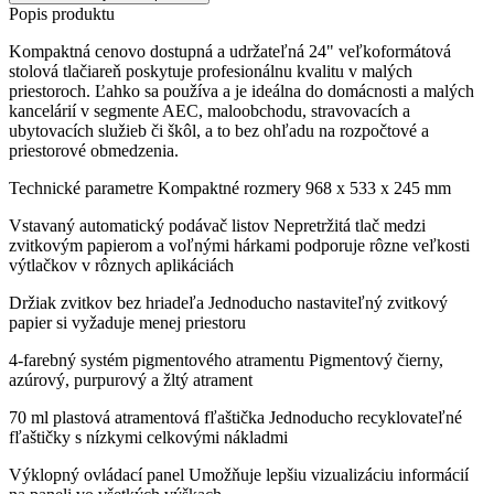
Popis produktu
Kompaktná cenovo dostupná a udržateľná 24" veľkoformátová
stolová tlačiareň poskytuje profesionálnu kvalitu v malých
priestoroch. Ľahko sa používa a je ideálna do domácnosti a malých
kancelárií v segmente AEC, maloobchodu, stravovacích a
ubytovacích služieb či škôl, a to bez ohľadu na rozpočtové a
priestorové obmedzenia.
Technické parametre Kompaktné rozmery 968 x 533 x 245 mm
Vstavaný automatický podávač listov Nepretržitá tlač medzi
zvitkovým papierom a voľnými hárkami podporuje rôzne veľkosti
výtlačkov v rôznych aplikáciách
Držiak zvitkov bez hriadeľa Jednoducho nastaviteľný zvitkový
papier si vyžaduje menej priestoru
4-farebný systém pigmentového atramentu Pigmentový čierny,
azúrový, purpurový a žltý atrament
70 ml plastová atramentová fľaštička Jednoducho recyklovateľné
fľaštičky s nízkymi celkovými nákladmi
Výklopný ovládací panel Umožňuje lepšiu vizualizáciu informácií