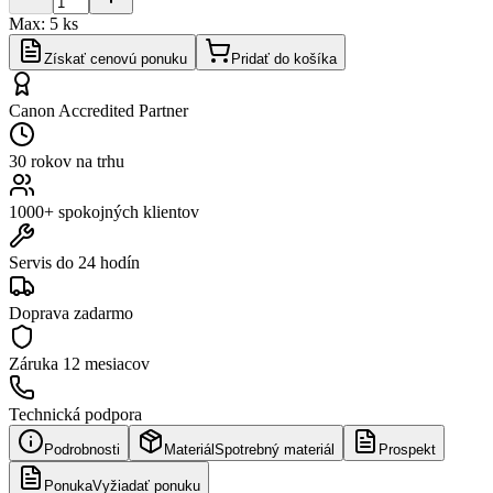
Max:
5
ks
Získať cenovú ponuku
Pridať do košíka
Canon Accredited Partner
30 rokov na trhu
1000+ spokojných klientov
Servis do 24 hodín
Doprava zadarmo
Záruka
12 mesiacov
Technická podpora
Podrobnosti
Materiál
Spotrebný materiál
Prospekt
Ponuka
Vyžiadať ponuku