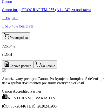
Canon
Canon imagePROGRAF TM-255 (A1 - 24") vr.podstavca
1 987,04 €
1 615,48 €
bez DPH
Predobjednať
726,04 €
s DPH
Cenová ponuka
Do košíka
Autorizovaný predajca Canon
. Poskytujeme komplexné riešenia pre
tlač a správu dokumentov pre firmy všetkých veľkostí.
Canon Accredited Partner
KONTURA SLOVAKIA s.r.o.
IČO:
35726446
| DIČ:
2020241905