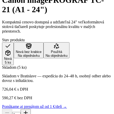
Canon imagePROGRAF TC-
21 (A1 - 24")
Kompaktná cenovo dostupná a udržateľná 24" veľkoformátová
stolová tlačiareň poskytuje profesionálnu kvalitu v malých
priestoroch.
Stav produktu
Nová bez krabice
Použitá
Na objednávku
Na objednávku
Nová
5 ks
Skladom (5 ks)
Skladom v Bratislave — expedícia do 24–48 h, osobný odber alebo
dovoz s inštaláciou.
726,04 €
s DPH
590,27 €
bez DPH
Ponúkame aj prenájom už od 1 €/deň →