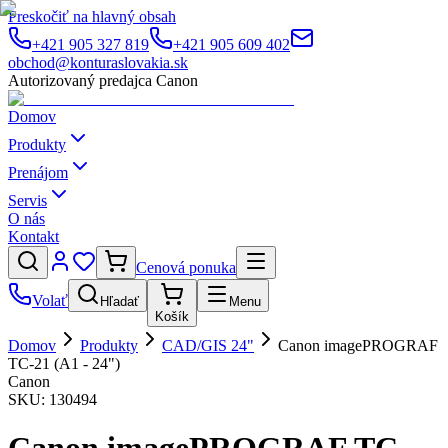
Preskočiť na hlavný obsah
+421 905 327 819
+421 905 609 402
obchod@konturaslovakia.sk
Autorizovaný predajca Canon
Domov
Produkty
Prenájom
Servis
O nás
Kontakt
Cenová ponuka
Volať
Hľadať
Menu
Košík
Domov
Produkty
CAD/GIS 24"
Canon imagePROGRAF
TC-21 (A1 - 24")
Canon
SKU:
130494