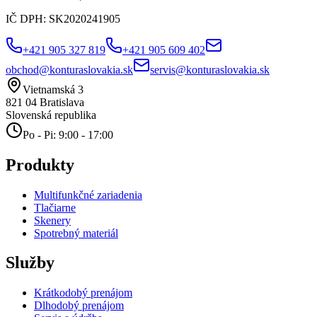
IČ DPH:
SK2020241905
+421 905 327 819
+421 905 609 402
obchod@konturaslovakia.sk
servis@konturaslovakia.sk
Vietnamská 3
821 04
Bratislava
Slovenská republika
Po - Pi: 9:00 - 17:00
Produkty
Multifunkčné zariadenia
Tlačiarne
Skenery
Spotrebný materiál
Služby
Krátkodobý prenájom
Dlhodobý prenájom