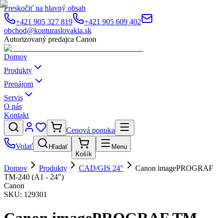
Preskočiť na hlavný obsah
+421 905 327 819
+421 905 609 402
obchod@konturaslovakia.sk
Autorizovaný predajca Canon
Domov
Produkty
Prenájom
Servis
O nás
Kontakt
Cenová ponuka
Volať
Hľadať
Menu
Košík
Domov
Produkty
CAD/GIS 24"
Canon imagePROGRAF
TM-240 (A1 - 24")
Canon
SKU:
129301