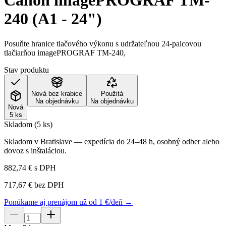
Canon imagePROGRAF TM-
240 (A1 - 24")
Posuňte hranice tlačového výkonu s udržateľnou 24-palcovou
tlačiarňou imagePROGRAF TM-240,
Stav produktu
Nová bez krabice
Použitá
Na objednávku
Na objednávku
Nová
5 ks
Skladom (5 ks)
Skladom v Bratislave — expedícia do 24–48 h, osobný odber alebo
dovoz s inštaláciou.
882,74 €
s DPH
717,67 €
bez DPH
Ponúkame aj prenájom už od 1 €/deň →