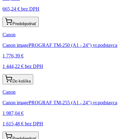
665,24 €
bez DPH
Predobjednať
Canon
Canon imagePROGRAF TM-250 (A1 - 24") vr.podstavca
1 776,39 €
1 444,22 €
bez DPH
Do košíka
Canon
Canon imagePROGRAF TM-255 (A1 - 24") vr.podstavca
1 987,04 €
1 615,48 €
bez DPH
Predobjednať