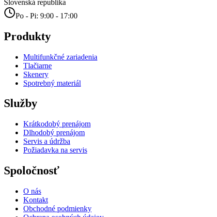
Slovenská republika
Po - Pi: 9:00 - 17:00
Produkty
Multifunkčné zariadenia
Tlačiarne
Skenery
Spotrebný materiál
Služby
Krátkodobý prenájom
Dlhodobý prenájom
Servis a údržba
Požiadavka na servis
Spoločnosť
O nás
Kontakt
Obchodné podmienky