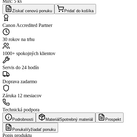
Max:
5
ks
Získať cenovú ponuku
Pridať do košíka
Canon Accredited Partner
30 rokov na trhu
1000+ spokojných klientov
Servis do 24 hodín
Doprava zadarmo
Záruka
12 mesiacov
Technická podpora
Podrobnosti
Materiál
Spotrebný materiál
Prospekt
Ponuka
Vyžiadať ponuku
Popis produktu