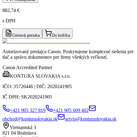
882,74 €
s DPH
Cenová ponuka
Do košíka
Autorizovaný predajca Canon
. Poskytujeme komplexné riešenia pre
tlač a správu dokumentov pre firmy všetkých veľkostí.
Canon Accredited Partner
KONTURA SLOVAKIA s.r.o.
IČO:
35726446
| DIČ:
2020241905
IČ DPH:
SK2020241905
+421 905 327 819
+421 905 609 402
obchod@konturaslovakia.sk
servis@konturaslovakia.sk
Vietnamská 3
821 04
Bratislava