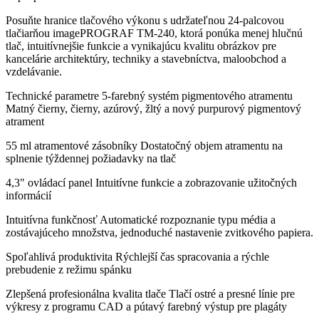
Posuňte hranice tlačového výkonu s udržateľnou 24-palcovou
tlačiarňou imagePROGRAF TM-240, ktorá ponúka menej hlučnú
tlač, intuitívnejšie funkcie a vynikajúcu kvalitu obrázkov pre
kancelárie architektúry, techniky a stavebníctva, maloobchod a
vzdelávanie.
Technické parametre 5-farebný systém pigmentového atramentu
Matný čierny, čierny, azúrový, žltý a nový purpurový pigmentový
atrament
55 ml atramentové zásobníky Dostatočný objem atramentu na
splnenie týždennej požiadavky na tlač
4,3" ovládací panel Intuitívne funkcie a zobrazovanie užitočných
informácií
Intuitívna funkčnosť Automatické rozpoznanie typu média a
zostávajúceho množstva, jednoduché nastavenie zvitkového papiera.
Spoľahlivá produktivita Rýchlejší čas spracovania a rýchle
prebudenie z režimu spánku
Zlepšená profesionálna kvalita tlače Tlačí ostré a presné línie pre
výkresy z programu CAD a pútavý farebný výstup pre plagáty