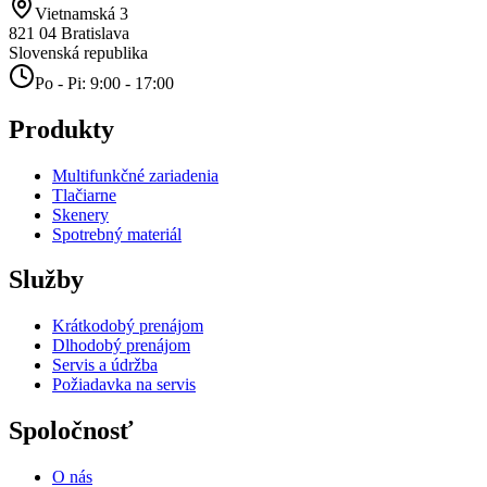
Vietnamská 3
821 04
Bratislava
Slovenská republika
Po - Pi: 9:00 - 17:00
Produkty
Multifunkčné zariadenia
Tlačiarne
Skenery
Spotrebný materiál
Služby
Krátkodobý prenájom
Dlhodobý prenájom
Servis a údržba
Požiadavka na servis
Spoločnosť
O nás