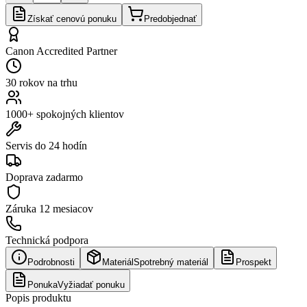
Získať cenovú ponuku
Predobjednať
Canon Accredited Partner
30 rokov na trhu
1000+ spokojných klientov
Servis do 24 hodín
Doprava zadarmo
Záruka
12 mesiacov
Technická podpora
Podrobnosti
Materiál
Spotrebný materiál
Prospekt
Ponuka
Vyžiadať ponuku
Popis produktu