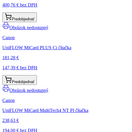
400,76 €
bez DPH
Predobjednať
Obrázok nedostupný
Canon
UniFLOW MiCard PLUS Ci čítačka
181,28 €
147,39 €
bez DPH
Predobjednať
Obrázok nedostupný
Canon
UniFLOW MiCard MultiTech4 NT PI čítačka
238,63 €
194,00 €
bez DPH