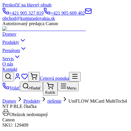
Preskočiť na hlavný obsah
+421 905 327 819
+421 905 609 402
obchod@konturaslovakia.sk
Autorizovaný predajca Canon
Domov
Produkty
Prenájom
Servis
O nás
Kontakt
Cenová ponuka
Volať
Hľadať
Menu
Košík
Domov
Produkty
riešenie
UniFLOW MiCard MultiTech4
NT P BLE čítačka
Obrázok nedostupný
Canon
SKU:
129409