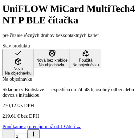
UniFLOW MiCard MultiTech4
NT P BLE čítačka
pre čítanie rôzných druhov bezkontaktných kariet
Stav produktu
Nová bez krabice
Použitá
Na objednávku
Na objednávku
Nová
Na objednávku
Na objednávku
Skladom v Bratislave — expedícia do 24–48 h, osobný odber alebo
dovoz s inštaláciou.
270,12 €
s DPH
219,61 €
bez DPH
Ponúkame aj prenájom už od 1 €/deň →