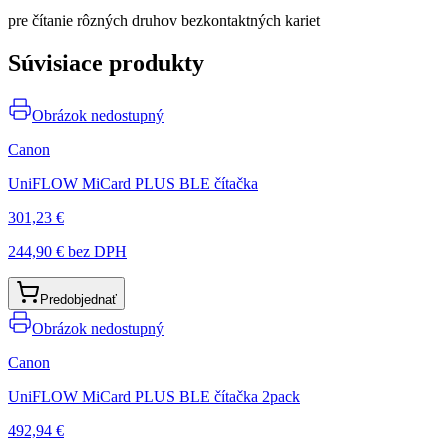
pre čítanie rôzných druhov bezkontaktných kariet
Súvisiace produkty
Obrázok nedostupný
Canon
UniFLOW MiCard PLUS BLE čítačka
301,23 €
244,90 €
bez DPH
Predobjednať
Obrázok nedostupný
Canon
UniFLOW MiCard PLUS BLE čítačka 2pack
492,94 €