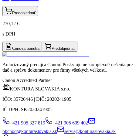
Predobjednať
270,12 €
s DPH
Cenová ponuka
Predobjednať
Autorizovaný predajca Canon
. Poskytujeme komplexné riešenia pre
tlač a správu dokumentov pre firmy všetkých veľkostí.
Canon Accredited Partner
KONTURA SLOVAKIA s.r.o.
IČO:
35726446
| DIČ:
2020241905
IČ DPH:
SK2020241905
+421 905 327 819
+421 905 609 402
obchod@konturaslovakia.sk
servis@konturaslovakia.sk