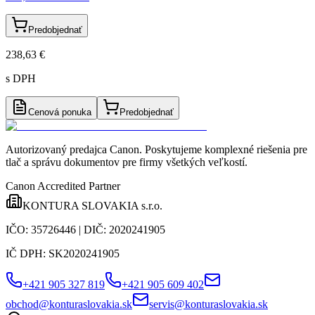
Predobjednať
238,63 €
s DPH
Cenová ponuka
Predobjednať
Autorizovaný predajca Canon
. Poskytujeme komplexné riešenia pre
tlač a správu dokumentov pre firmy všetkých veľkostí.
Canon Accredited Partner
KONTURA SLOVAKIA s.r.o.
IČO:
35726446
| DIČ:
2020241905
IČ DPH:
SK2020241905
+421 905 327 819
+421 905 609 402
obchod@konturaslovakia.sk
servis@konturaslovakia.sk