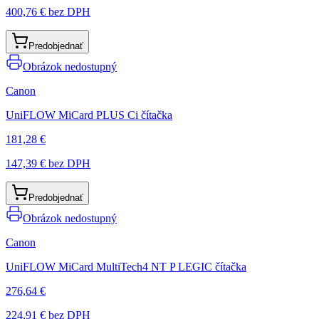
400,76 €
bez DPH
Predobjednať
Obrázok nedostupný
Canon
UniFLOW MiCard PLUS Ci čítačka
181,28 €
147,39 €
bez DPH
Predobjednať
Obrázok nedostupný
Canon
UniFLOW MiCard MultiTech4 NT P LEGIC čítačka
276,64 €
224,91 €
bez DPH