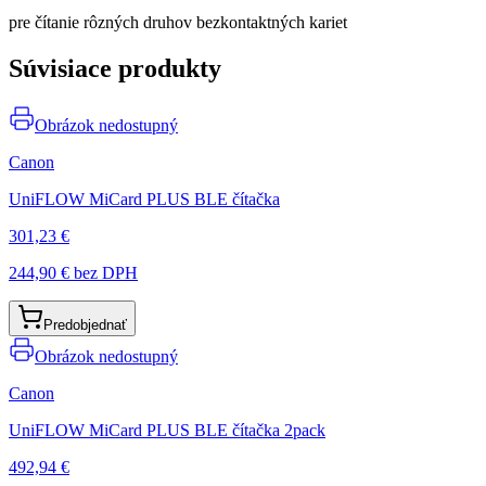
pre čítanie rôzných druhov bezkontaktných kariet
Súvisiace produkty
Obrázok nedostupný
Canon
UniFLOW MiCard PLUS BLE čítačka
301,23 €
244,90 €
bez DPH
Predobjednať
Obrázok nedostupný
Canon
UniFLOW MiCard PLUS BLE čítačka 2pack
492,94 €