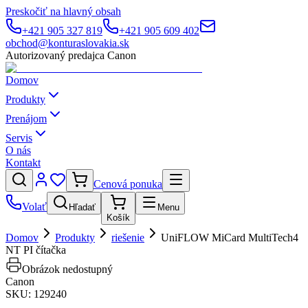
Preskočiť na hlavný obsah
+421 905 327 819
+421 905 609 402
obchod@konturaslovakia.sk
Autorizovaný predajca Canon
Domov
Produkty
Prenájom
Servis
O nás
Kontakt
Cenová ponuka
Volať
Hľadať
Menu
Košík
Domov
Produkty
riešenie
UniFLOW MiCard MultiTech4
NT PI čítačka
Obrázok nedostupný
Canon
SKU:
129240