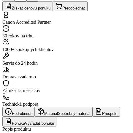
Získať cenovú ponuku
Predobjednať
Canon Accredited Partner
30 rokov na trhu
1000+ spokojných klientov
Servis do 24 hodín
Doprava zadarmo
Záruka
12 mesiacov
Technická podpora
Podrobnosti
Materiál
Spotrebný materiál
Prospekt
Ponuka
Vyžiadať ponuku
Popis produktu