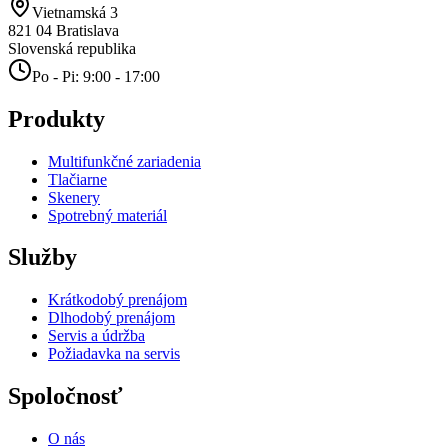
Vietnamská 3
821 04
Bratislava
Slovenská republika
Po - Pi: 9:00 - 17:00
Produkty
Multifunkčné zariadenia
Tlačiarne
Skenery
Spotrebný materiál
Služby
Krátkodobý prenájom
Dlhodobý prenájom
Servis a údržba
Požiadavka na servis
Spoločnosť
O nás