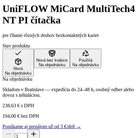
UniFLOW MiCard MultiTech4
NT PI čítačka
pre čítanie rôzných druhov bezkontaktných kariet
Stav produktu
Nová bez krabice
Použitá
Na objednávku
Na objednávku
Nová
Na objednávku
Na objednávku
Skladom v Bratislave — expedícia do 24–48 h, osobný odber alebo
dovoz s inštaláciou.
238,63 €
s DPH
194,00 €
bez DPH
Ponúkame aj prenájom už od 3 €/deň →