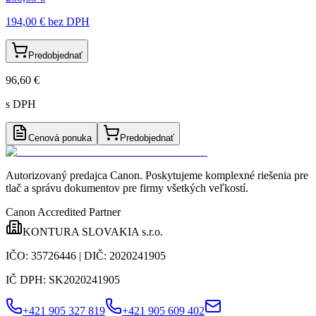
194,00 €
bez DPH
Predobjednať
96,60 €
s DPH
Cenová ponuka
Predobjednať
Autorizovaný predajca Canon
. Poskytujeme komplexné riešenia pre
tlač a správu dokumentov pre firmy všetkých veľkostí.
Canon Accredited Partner
KONTURA SLOVAKIA s.r.o.
IČO:
35726446
| DIČ:
2020241905
IČ DPH:
SK2020241905
+421 905 327 819
+421 905 609 402