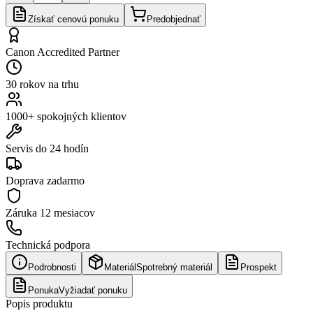
Získať cenovú ponuku
Predobjednať
Canon Accredited Partner
30 rokov na trhu
1000+ spokojných klientov
Servis do 24 hodín
Doprava zadarmo
Záruka
12 mesiacov
Technická podpora
Podrobnosti
Materiál
Spotrebný materiál
Prospekt
Ponuka
Vyžiadať ponuku
Popis produktu