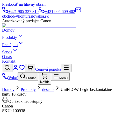
Preskočiť na hlavný obsah
+421 905 327 819
+421 905 609 402
obchod@konturaslovakia.sk
Autorizovaný predajca Canon
Domov
Produkty
Prenájom
Servis
O nás
Kontakt
Cenová ponuka
Volať
Hľadať
Menu
Košík
Domov
Produkty
riešenie
UniFLOW Legic bezkontaktné
karty 10 kusov
Obrázok nedostupný
Canon
SKU:
100938