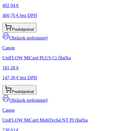
492,94 €
400,76 €
bez DPH
Predobjednať
Obrázok nedostupný
Canon
UniFLOW MiCard PLUS Ci čítačka
181,28 €
147,39 €
bez DPH
Predobjednať
Obrázok nedostupný
Canon
UniFLOW MiCard MultiTech4 NT PI čítačka
238,63 €