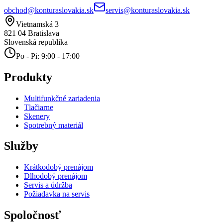
obchod@konturaslovakia.sk
servis@konturaslovakia.sk
Vietnamská 3
821 04
Bratislava
Slovenská republika
Po - Pi: 9:00 - 17:00
Produkty
Multifunkčné zariadenia
Tlačiarne
Skenery
Spotrebný materiál
Služby
Krátkodobý prenájom
Dlhodobý prenájom
Servis a údržba
Požiadavka na servis
Spoločnosť