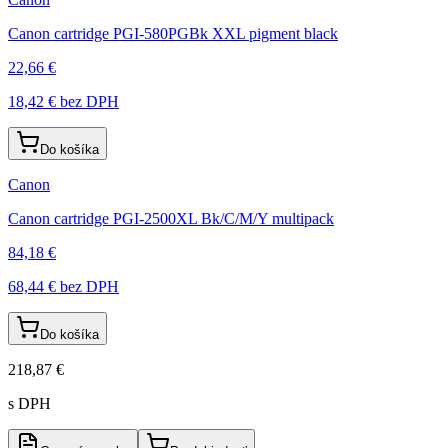
Canon cartridge PGI-580PGBk XXL pigment black
22,66 €
18,42 €
bez DPH
Do košíka
Canon
Canon cartridge PGI-2500XL Bk/C/M/Y multipack
84,18 €
68,44 €
bez DPH
Do košíka
218,87 €
s DPH