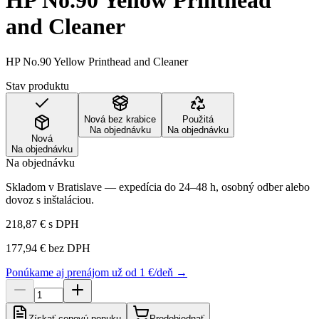
HP No.90 Yellow Printhead
and Cleaner
HP No.90 Yellow Printhead and Cleaner
Stav produktu
Nová bez krabice
Použitá
Na objednávku
Na objednávku
Nová
Na objednávku
Na objednávku
Skladom v Bratislave — expedícia do 24–48 h, osobný odber alebo
dovoz s inštaláciou.
218,87 €
s DPH
177,94 €
bez DPH
Ponúkame aj prenájom už od 1 €/deň →
Získať cenovú ponuku
Predobjednať