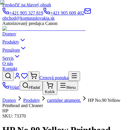
Preskočiť na hlavný obsah
+421 905 327 819
+421 905 609 402
obchod@konturaslovakia.sk
Autorizovaný predajca Canon
Domov
Produkty
Prenájom
Servis
O nás
Kontakt
Cenová ponuka
Volať
Hľadať
Menu
Košík
Domov
Produkty
cartridge atrament.
HP No.90 Yellow
Printhead and Cleaner
HP
SKU:
73370