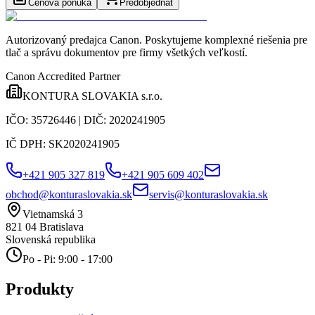
Cenová ponuka
Predobjednať
Autorizovaný predajca Canon
. Poskytujeme komplexné riešenia pre
tlač a správu dokumentov pre firmy všetkých veľkostí.
Canon Accredited Partner
KONTURA SLOVAKIA s.r.o.
IČO:
35726446
| DIČ:
2020241905
IČ DPH:
SK2020241905
+421 905 327 819
+421 905 609 402
obchod@konturaslovakia.sk
servis@konturaslovakia.sk
Vietnamská 3
821 04
Bratislava
Slovenská republika
Po - Pi: 9:00 - 17:00
Produkty