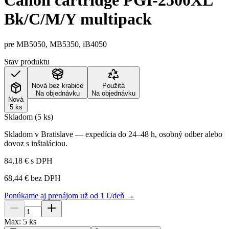
Canon cartridge PGI-2500XL
Bk/C/M/Y multipack
pre MB5050, MB5350, iB4050
Stav produktu
Nová bez krabice
Použitá
Na objednávku
Na objednávku
Nová
5 ks
Skladom (5 ks)
Skladom v Bratislave — expedícia do 24–48 h, osobný odber alebo
dovoz s inštaláciou.
84,18 €
s DPH
68,44 €
bez DPH
Ponúkame aj prenájom už od 1 €/deň →
Max:
5
ks