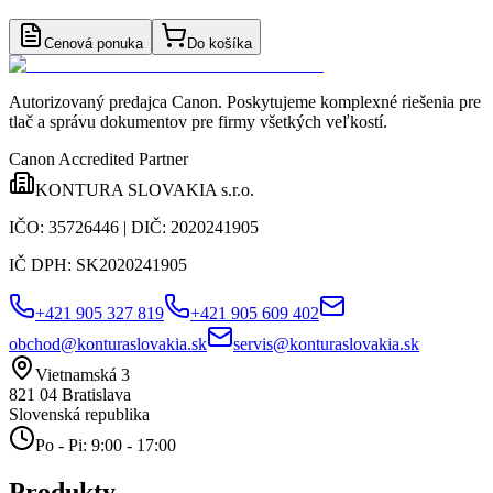
Cenová ponuka
Do košíka
Autorizovaný predajca Canon
. Poskytujeme komplexné riešenia pre
tlač a správu dokumentov pre firmy všetkých veľkostí.
Canon Accredited Partner
KONTURA SLOVAKIA s.r.o.
IČO:
35726446
| DIČ:
2020241905
IČ DPH:
SK2020241905
+421 905 327 819
+421 905 609 402
obchod@konturaslovakia.sk
servis@konturaslovakia.sk
Vietnamská 3
821 04
Bratislava
Slovenská republika
Po - Pi: 9:00 - 17:00
Produkty