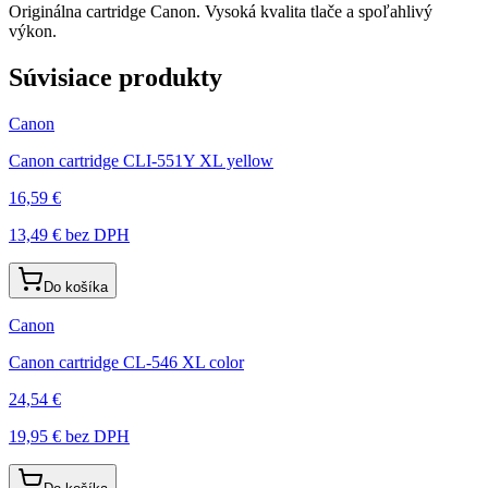
Originálna cartridge Canon. Vysoká kvalita tlače a spoľahlivý
výkon.
Súvisiace produkty
Canon
Canon cartridge CLI-551Y XL yellow
16,59 €
13,49 €
bez DPH
Do košíka
Canon
Canon cartridge CL-546 XL color
24,54 €
19,95 €
bez DPH