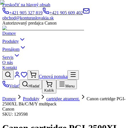
Preskočiť na hlavný obsah
+421 905 327 819
+421 905 609 402
obchod@konturaslovakia.sk
Autorizovaný predajca Canon
Domov
Produkty
Prenájom
Servis
O nás
Kontakt
Cenová ponuka
Volať
Hľadať
Menu
Košík
Domov
Produkty
cartridge atrament.
Canon cartridge PGI-
2500XL Bk/C/M/Y multipack
Canon
SKU:
129598