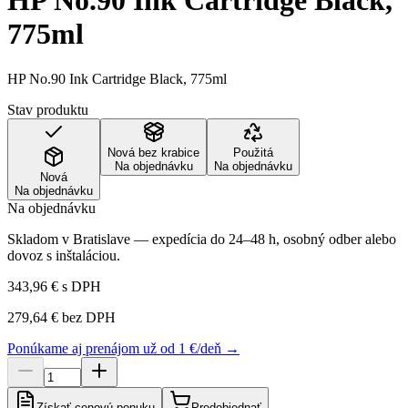
HP No.90 Ink Cartridge Black,
775ml
HP No.90 Ink Cartridge Black, 775ml
Stav produktu
Nová bez krabice
Použitá
Na objednávku
Na objednávku
Nová
Na objednávku
Na objednávku
Skladom v Bratislave — expedícia do 24–48 h, osobný odber alebo
dovoz s inštaláciou.
343,96 €
s DPH
279,64 €
bez DPH
Ponúkame aj prenájom už od 1 €/deň →
Získať cenovú ponuku
Predobjednať