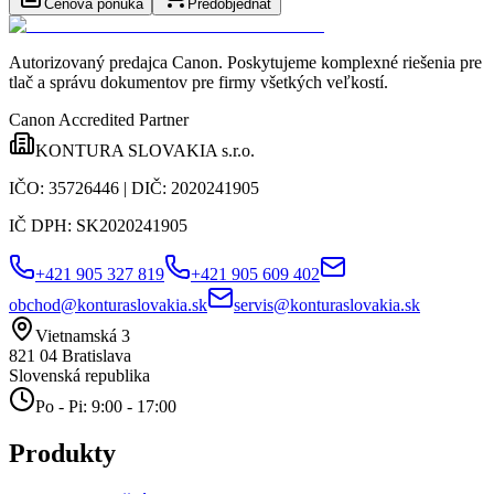
Cenová ponuka
Predobjednať
Autorizovaný predajca Canon
. Poskytujeme komplexné riešenia pre
tlač a správu dokumentov pre firmy všetkých veľkostí.
Canon Accredited Partner
KONTURA SLOVAKIA s.r.o.
IČO:
35726446
| DIČ:
2020241905
IČ DPH:
SK2020241905
+421 905 327 819
+421 905 609 402
obchod@konturaslovakia.sk
servis@konturaslovakia.sk
Vietnamská 3
821 04
Bratislava
Slovenská republika
Po - Pi: 9:00 - 17:00
Produkty