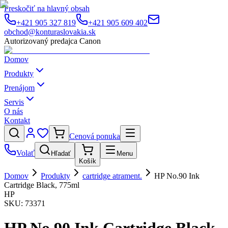
Preskočiť na hlavný obsah
+421 905 327 819
+421 905 609 402
obchod@konturaslovakia.sk
Autorizovaný predajca Canon
Domov
Produkty
Prenájom
Servis
O nás
Kontakt
Cenová ponuka
Volať
Hľadať
Menu
Košík
Domov
Produkty
cartridge atrament.
HP No.90 Ink
Cartridge Black, 775ml
HP
SKU:
73371