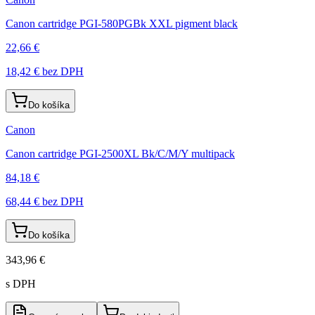
Canon cartridge PGI-580PGBk XXL pigment black
22,66 €
18,42 €
bez DPH
Do košíka
Canon
Canon cartridge PGI-2500XL Bk/C/M/Y multipack
84,18 €
68,44 €
bez DPH
Do košíka
343,96 €
s DPH