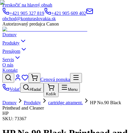
Preskočiť na hlavný obsah
+421 905 327 819
+421 905 609 402
obchod@konturaslovakia.sk
Autorizovaný predajca Canon
Domov
Produkty
Prenájom
Servis
O nás
Kontakt
Cenová ponuka
Volať
Hľadať
Menu
Košík
Domov
Produkty
cartridge atrament.
HP No.90 Black
Printhead and Cleaner
HP
SKU:
73367