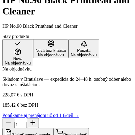
HP No.90 Black Printhead and
Cleaner
HP No.90 Black Printhead and Cleaner
Stav produktu
Nová bez krabice
Použitá
Na objednávku
Na objednávku
Nová
Na objednávku
Na objednávku
Skladom v Bratislave — expedícia do 24–48 h, osobný odber alebo
dovoz s inštaláciou.
228,07 €
s DPH
185,42 €
bez DPH
Ponúkame aj prenájom už od 1 €/deň →
Získať cenovú ponuku
Predobjednať