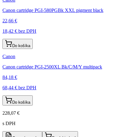
Canon cartridge PGI-580PGBk XXL pigment black
22,66 €
18,42 €
bez DPH
Do košíka
Canon
Canon cartridge PGI-2500XL Bk/C/M/Y multipack
84,18 €
68,44 €
bez DPH
Do košíka
228,07 €
s DPH