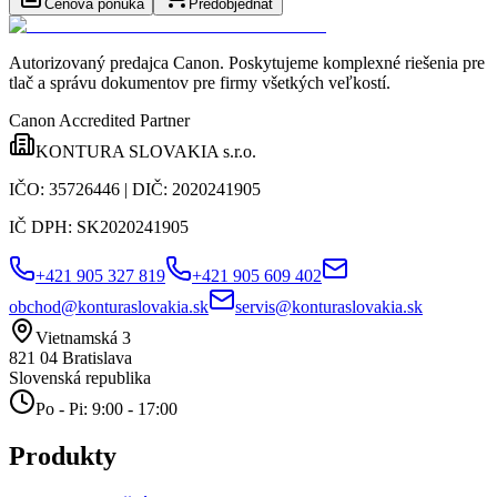
Cenová ponuka
Predobjednať
Autorizovaný predajca Canon
. Poskytujeme komplexné riešenia pre
tlač a správu dokumentov pre firmy všetkých veľkostí.
Canon Accredited Partner
KONTURA SLOVAKIA s.r.o.
IČO:
35726446
| DIČ:
2020241905
IČ DPH:
SK2020241905
+421 905 327 819
+421 905 609 402
obchod@konturaslovakia.sk
servis@konturaslovakia.sk
Vietnamská 3
821 04
Bratislava
Slovenská republika
Po - Pi: 9:00 - 17:00
Produkty