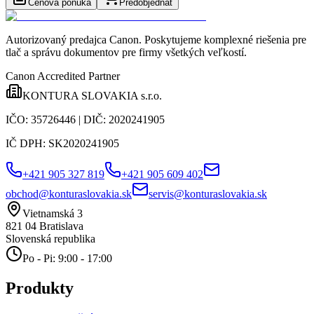
Cenová ponuka
Predobjednať
Autorizovaný predajca Canon
. Poskytujeme komplexné riešenia pre
tlač a správu dokumentov pre firmy všetkých veľkostí.
Canon Accredited Partner
KONTURA SLOVAKIA s.r.o.
IČO:
35726446
| DIČ:
2020241905
IČ DPH:
SK2020241905
+421 905 327 819
+421 905 609 402
obchod@konturaslovakia.sk
servis@konturaslovakia.sk
Vietnamská 3
821 04
Bratislava
Slovenská republika
Po - Pi: 9:00 - 17:00
Produkty