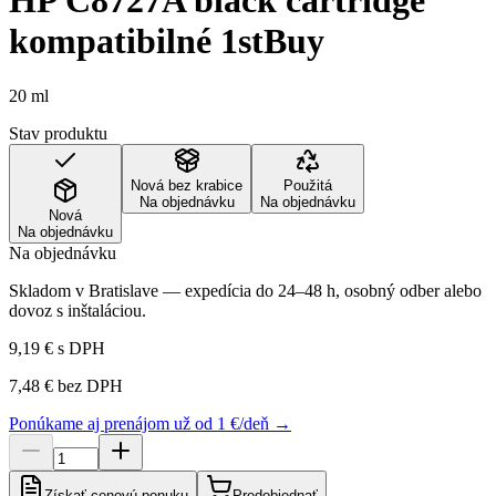
HP C8727A black cartridge
kompatibilné 1stBuy
20 ml
Stav produktu
Nová bez krabice
Použitá
Na objednávku
Na objednávku
Nová
Na objednávku
Na objednávku
Skladom v Bratislave — expedícia do 24–48 h, osobný odber alebo
dovoz s inštaláciou.
9,19 €
s DPH
7,48 €
bez DPH
Ponúkame aj prenájom už od 1 €/deň →
Získať cenovú ponuku
Predobjednať