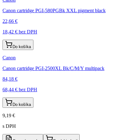
Canon cartridge PGI-580PGBk XXL pigment black
22,66 €
18,42 €
bez DPH
Do košíka
Canon
Canon cartridge PGI-2500XL Bk/C/M/Y multipack
84,18 €
68,44 €
bez DPH
Do košíka
9,19 €
s DPH