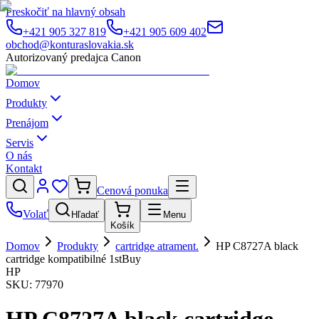
Preskočiť na hlavný obsah
+421 905 327 819
+421 905 609 402
obchod@konturaslovakia.sk
Autorizovaný predajca Canon
Domov
Produkty
Prenájom
Servis
O nás
Kontakt
Cenová ponuka
Volať
Hľadať
Menu
Košík
Domov
Produkty
cartridge atrament.
HP C8727A black
cartridge kompatibilné 1stBuy
HP
SKU:
77970