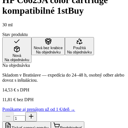
HP C6625A color cartridge
kompatibilné 1stBuy
30 ml
Stav produktu
Nová bez krabice
Použitá
Na objednávku
Na objednávku
Nová
Na objednávku
Na objednávku
Skladom v Bratislave — expedícia do 24–48 h, osobný odber alebo
dovoz s inštaláciou.
14,53 €
s DPH
11,81 €
bez DPH
Ponúkame aj prenájom už od 1 €/deň →
Získať cenovú ponuku
Predobjednať