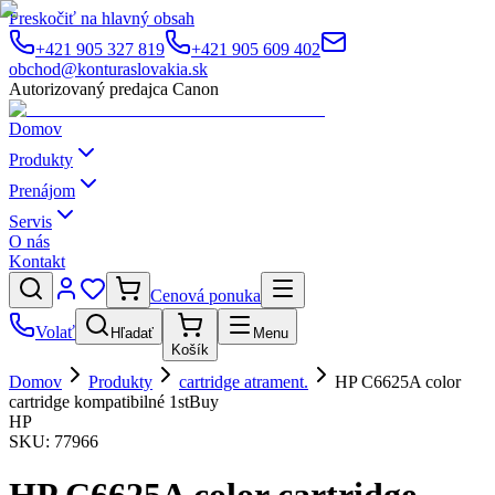
Preskočiť na hlavný obsah
+421 905 327 819
+421 905 609 402
obchod@konturaslovakia.sk
Autorizovaný predajca Canon
Domov
Produkty
Prenájom
Servis
O nás
Kontakt
Cenová ponuka
Volať
Hľadať
Menu
Košík
Domov
Produkty
cartridge atrament.
HP C6625A color
cartridge kompatibilné 1stBuy
HP
SKU:
77966