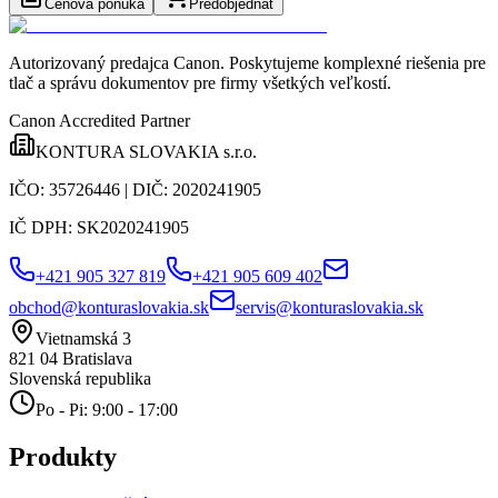
Cenová ponuka
Predobjednať
Autorizovaný predajca Canon
. Poskytujeme komplexné riešenia pre
tlač a správu dokumentov pre firmy všetkých veľkostí.
Canon Accredited Partner
KONTURA SLOVAKIA s.r.o.
IČO:
35726446
| DIČ:
2020241905
IČ DPH:
SK2020241905
+421 905 327 819
+421 905 609 402
obchod@konturaslovakia.sk
servis@konturaslovakia.sk
Vietnamská 3
821 04
Bratislava
Slovenská republika
Po - Pi: 9:00 - 17:00
Produkty