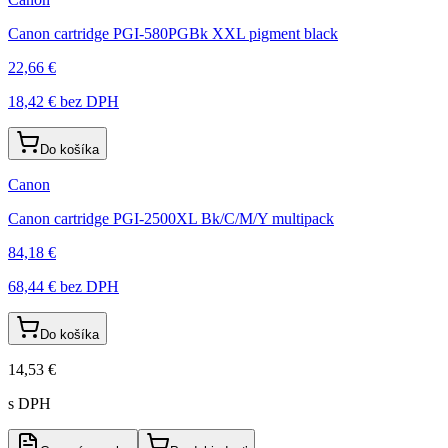
Canon cartridge PGI-580PGBk XXL pigment black
22,66 €
18,42 €
bez DPH
Do košíka
Canon
Canon cartridge PGI-2500XL Bk/C/M/Y multipack
84,18 €
68,44 €
bez DPH
Do košíka
14,53 €
s DPH