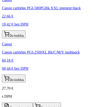
Canon cartridge PGI-580PGBk XXL pigment black
22,66 €
18,42 €
bez DPH
Do košíka
Canon
Canon cartridge PGI-2500XL Bk/C/M/Y multipack
84,18 €
68,44 €
bez DPH
Do košíka
27,70 €
s DPH