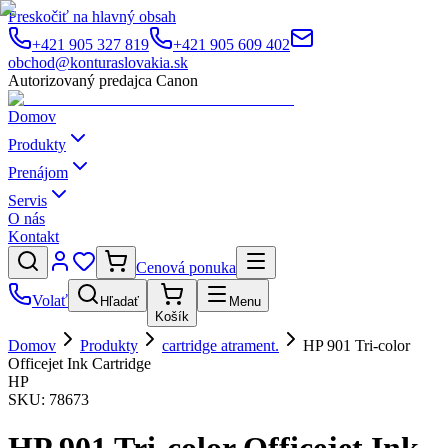
Preskočiť na hlavný obsah
+421 905 327 819
+421 905 609 402
obchod@konturaslovakia.sk
Autorizovaný predajca Canon
Domov
Produkty
Prenájom
Servis
O nás
Kontakt
Cenová ponuka
Volať
Hľadať
Menu
Košík
Domov
Produkty
cartridge atrament.
HP 901 Tri-color
Officejet Ink Cartridge
HP
SKU:
78673