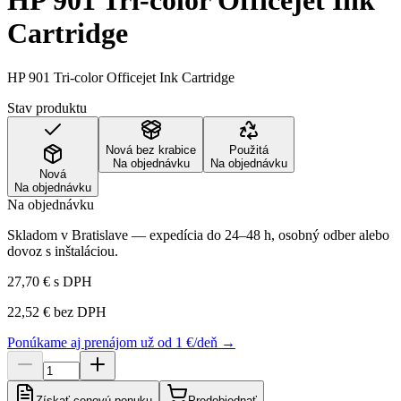
HP 901 Tri-color Officejet Ink
Cartridge
HP 901 Tri-color Officejet Ink Cartridge
Stav produktu
Nová bez krabice
Použitá
Na objednávku
Na objednávku
Nová
Na objednávku
Na objednávku
Skladom v Bratislave — expedícia do 24–48 h, osobný odber alebo
dovoz s inštaláciou.
27,70 €
s DPH
22,52 €
bez DPH
Ponúkame aj prenájom už od 1 €/deň →
Získať cenovú ponuku
Predobjednať