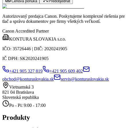
Cenová ponuka
Predobjednať
Autorizovaný predajca Canon
. Poskytujeme komplexné riešenia pre
tlač a správu dokumentov pre firmy všetkých veľkostí.
Canon Accredited Partner
KONTURA SLOVAKIA s.r.o.
IČO:
35726446
| DIČ:
2020241905
IČ DPH:
SK2020241905
+421 905 327 819
+421 905 609 402
obchod@konturaslovakia.sk
servis@konturaslovakia.sk
Vietnamská 3
821 04
Bratislava
Slovenská republika
Po - Pi: 9:00 - 17:00
Produkty