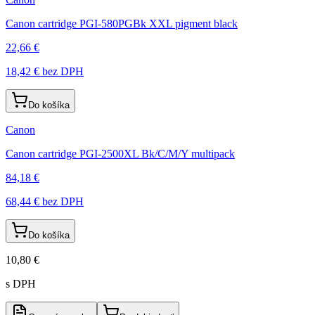
Canon cartridge PGI-580PGBk XXL pigment black
22,66 €
18,42 €
bez DPH
Do košíka
Canon
Canon cartridge PGI-2500XL Bk/C/M/Y multipack
84,18 €
68,44 €
bez DPH
Do košíka
10,80 €
s DPH