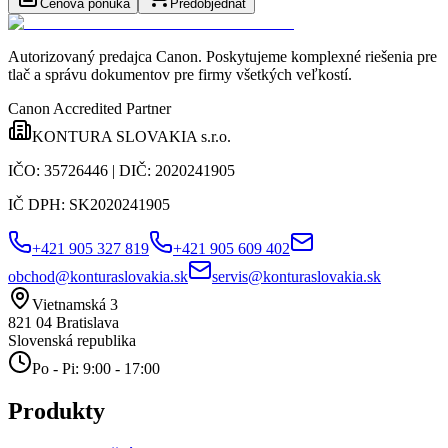
Cenová ponuka
Predobjednať
Autorizovaný predajca Canon
. Poskytujeme komplexné riešenia pre
tlač a správu dokumentov pre firmy všetkých veľkostí.
Canon Accredited Partner
KONTURA SLOVAKIA s.r.o.
IČO:
35726446
| DIČ:
2020241905
IČ DPH:
SK2020241905
+421 905 327 819
+421 905 609 402
obchod@konturaslovakia.sk
servis@konturaslovakia.sk
Vietnamská 3
821 04
Bratislava
Slovenská republika
Po - Pi: 9:00 - 17:00
Produkty