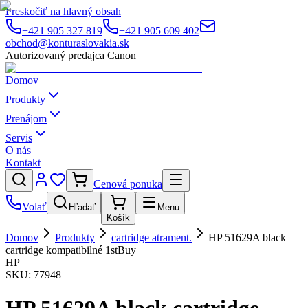
Preskočiť na hlavný obsah
+421 905 327 819
+421 905 609 402
obchod@konturaslovakia.sk
Autorizovaný predajca Canon
Domov
Produkty
Prenájom
Servis
O nás
Kontakt
Cenová ponuka
Volať
Hľadať
Menu
Košík
Domov
Produkty
cartridge atrament.
HP 51629A black
cartridge kompatibilné 1stBuy
HP
SKU:
77948