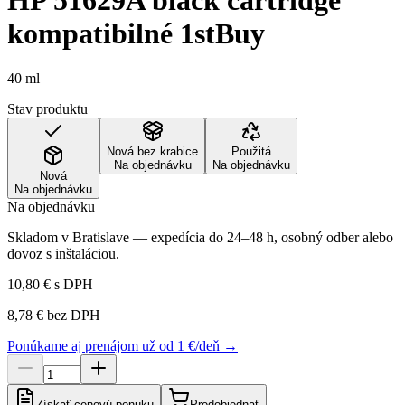
HP 51629A black cartridge
kompatibilné 1stBuy
40 ml
Stav produktu
Nová bez krabice
Použitá
Na objednávku
Na objednávku
Nová
Na objednávku
Na objednávku
Skladom v Bratislave — expedícia do 24–48 h, osobný odber alebo
dovoz s inštaláciou.
10,80 €
s DPH
8,78 €
bez DPH
Ponúkame aj prenájom už od 1 €/deň →
Získať cenovú ponuku
Predobjednať