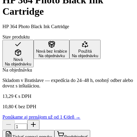
HP 364 Photo Black Ink
Cartridge
HP 364 Photo Black Ink Cartridge
Stav produktu
Nová bez krabice
Použitá
Na objednávku
Na objednávku
Nová
Na objednávku
Na objednávku
Skladom v Bratislave — expedícia do 24–48 h, osobný odber alebo
dovoz s inštaláciou.
13,29 €
s DPH
10,80 €
bez DPH
Ponúkame aj prenájom už od 1 €/deň →
Získať cenovú ponuku
Predobjednať