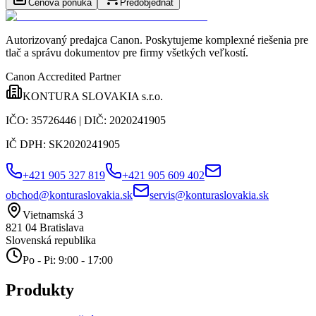
Cenová ponuka
Predobjednať
Autorizovaný predajca Canon
. Poskytujeme komplexné riešenia pre
tlač a správu dokumentov pre firmy všetkých veľkostí.
Canon Accredited Partner
KONTURA SLOVAKIA s.r.o.
IČO:
35726446
| DIČ:
2020241905
IČ DPH:
SK2020241905
+421 905 327 819
+421 905 609 402
obchod@konturaslovakia.sk
servis@konturaslovakia.sk
Vietnamská 3
821 04
Bratislava
Slovenská republika
Po - Pi: 9:00 - 17:00
Produkty