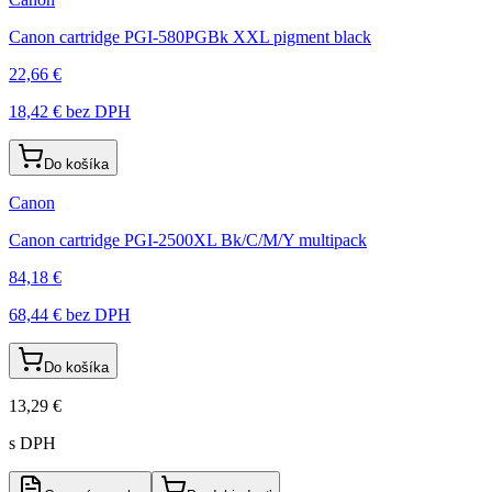
Canon cartridge PGI-580PGBk XXL pigment black
22,66 €
18,42 €
bez DPH
Do košíka
Canon
Canon cartridge PGI-2500XL Bk/C/M/Y multipack
84,18 €
68,44 €
bez DPH
Do košíka
13,29 €
s DPH