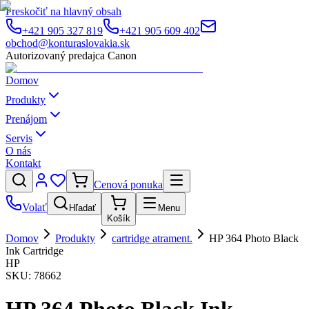
Preskočiť na hlavný obsah
+421 905 327 819
+421 905 609 402
obchod@konturaslovakia.sk
Autorizovaný predajca Canon
Domov
Produkty
Prenájom
Servis
O nás
Kontakt
Cenová ponuka
Volať
Hľadať
Menu
Košík
Domov
Produkty
cartridge atrament.
HP 364 Photo Black
Ink Cartridge
HP
SKU:
78662