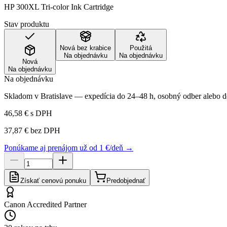
HP 300XL Tri-color Ink Cartridge
Stav produktu
Nová bez krabice
Použitá
Na objednávku
Na objednávku
Nová
Na objednávku
Na objednávku
Skladom v Bratislave — expedícia do 24–48 h, osobný odber alebo do
46,58 €
s DPH
37,87 €
bez DPH
Ponúkame aj prenájom už od 1 €/deň →
Získať cenovú ponuku
Predobjednať
Canon Accredited Partner