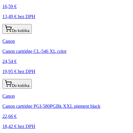
16,59 €
13,49 €
bez DPH
Do košíka
Canon
Canon cartridge CL-546 XL color
24,54 €
19,95 €
bez DPH
Do košíka
Canon
Canon cartridge PGI-580PGBk XXL pigment black
22,66 €
18,42 €
bez DPH