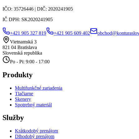
IČO:
35726446
| DIČ:
2020241905
IČ DPH:
SK2020241905
+421 905 327 819
+421 905 609 402
obchod@konturaslov
Vietnamská 3
821 04
Bratislava
Slovenská republika
Po - Pi: 9:00 - 17:00
Produkty
Multifunkčné zariadenia
Tlačiarne
Skenery
Spotrebný materiál
Služby
Krátkodobý prenájom
Dlhodobý prenájom