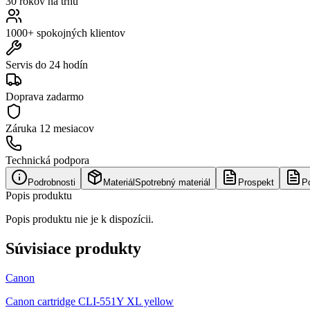
30 rokov na trhu
1000+ spokojných klientov
Servis do 24 hodín
Doprava zadarmo
Záruka
12 mesiacov
Technická podpora
Podrobnosti
Materiál
Spotrebný materiál
Prospekt
P
Popis produktu
Popis produktu nie je k dispozícii.
Súvisiace produkty
Canon
Canon cartridge CLI-551Y XL yellow