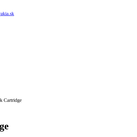
akia.sk
k Cartridge
ge