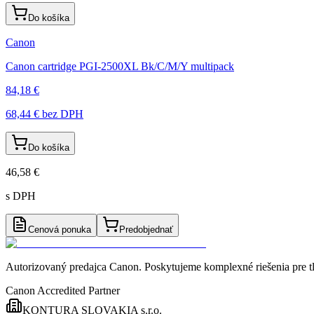
Do košíka
Canon
Canon cartridge PGI-2500XL Bk/C/M/Y multipack
84,18 €
68,44 €
bez DPH
Do košíka
46,58 €
s DPH
Cenová ponuka
Predobjednať
Autorizovaný predajca Canon
. Poskytujeme komplexné riešenia pre t
Canon Accredited Partner
KONTURA SLOVAKIA s.r.o.