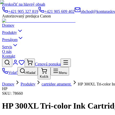
Preskočiť na hlavný obsah
+421 905 327 819
+421 905 609 402
obchod@konturaslov
Autorizovaný predajca Canon
Domov
Produkty
Prenájom
Servis
O nás
Kontakt
Cenová ponuka
Volať
Hľadať
Menu
Košík
Domov
Produkty
cartridge atrament.
HP 300XL Tri-color In
HP
SKU:
78660
HP 300XL Tri-color Ink Cartrid