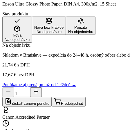
Epson Ultra Glossy Photo Paper, DIN A4, 300g/m2, 15 Sheet
Stav produktu
Nová bez krabice
Použitá
Na objednávku
Na objednávku
Nová
Na objednávku
Na objednávku
Skladom v Bratislave — expedícia do 24–48 h, osobný odber alebo do
21,74 €
s DPH
17,67 €
bez DPH
Ponúkame aj prenájom už od 1 €/deň →
Získať cenovú ponuku
Predobjednať
Canon Accredited Partner