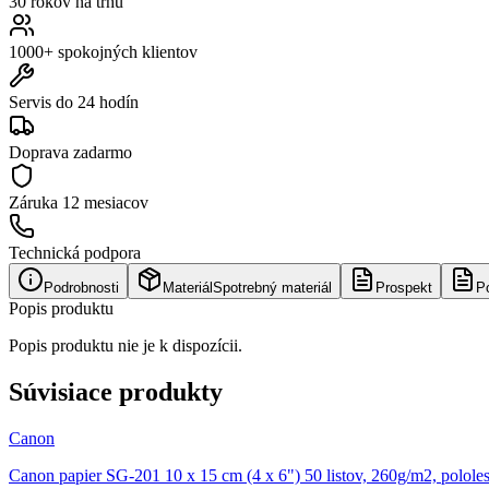
30 rokov na trhu
1000+ spokojných klientov
Servis do 24 hodín
Doprava zadarmo
Záruka
12 mesiacov
Technická podpora
Podrobnosti
Materiál
Spotrebný materiál
Prospekt
P
Popis produktu
Popis produktu nie je k dispozícii.
Súvisiace produkty
Canon
Canon papier SG-201 10 x 15 cm (4 x 6") 50 listov, 260g/m2, polole