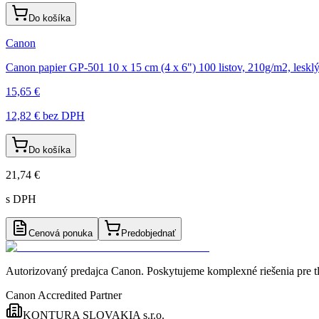
Do košíka
Canon
Canon papier GP-501 10 x 15 cm (4 x 6") 100 listov, 210g/m2, leskl
15,65 €
12,82 €
bez DPH
Do košíka
21,74 €
s DPH
Cenová ponuka
Predobjednať
Autorizovaný predajca Canon
. Poskytujeme komplexné riešenia pre t
Canon Accredited Partner
KONTURA SLOVAKIA s.r.o.