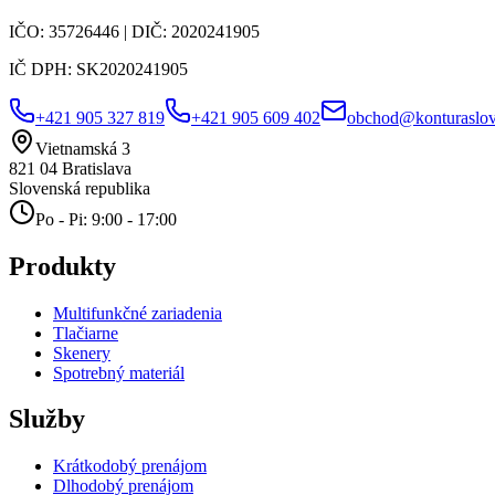
IČO:
35726446
| DIČ:
2020241905
IČ DPH:
SK2020241905
+421 905 327 819
+421 905 609 402
obchod@konturaslov
Vietnamská 3
821 04
Bratislava
Slovenská republika
Po - Pi: 9:00 - 17:00
Produkty
Multifunkčné zariadenia
Tlačiarne
Skenery
Spotrebný materiál
Služby
Krátkodobý prenájom
Dlhodobý prenájom