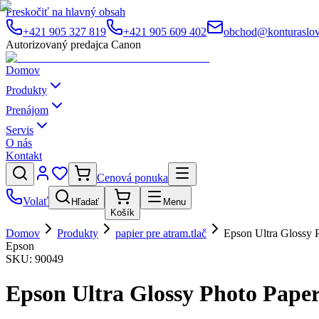
Preskočiť na hlavný obsah
+421 905 327 819
+421 905 609 402
obchod@konturaslov
Autorizovaný predajca Canon
Domov
Produkty
Prenájom
Servis
O nás
Kontakt
Cenová ponuka
Volať
Hľadať
Menu
Košík
Domov
Produkty
papier pre atram.tlač
Epson Ultra Glossy 
Epson
SKU:
90049
Epson Ultra Glossy Photo Paper